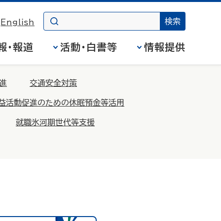
English
報・報道
活動・白書等
情報提供
進
交通安全対策
益活動促進のための休眠預金等活用
就職氷河期世代等支援