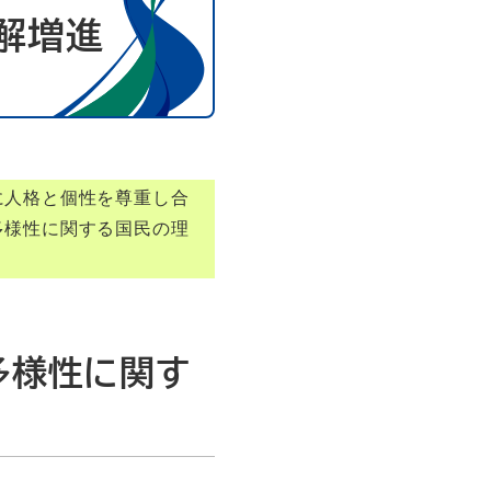
解増進
に人格と個性を尊重し合
多様性に関する国民の理
多様性に関す