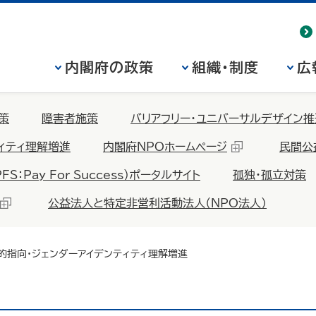
内閣府の政策
組織・制度
広
策
障害者施策
バリアフリー・ユニバーサルデザイン推
ィティ理解増進
内閣府NPOホームページ
民間公
Pay For Success）ポータルサイト
孤独・孤立対策
公益法人と特定非営利活動法人（NPO法人）
的指向・ジェンダーアイデンティティ理解増進