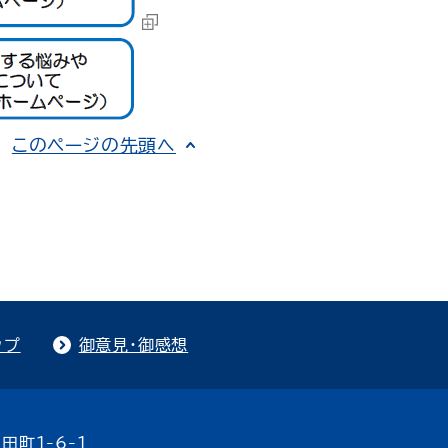
このページの先頭へ
ップ
御意見・御感想
田町1-6-1