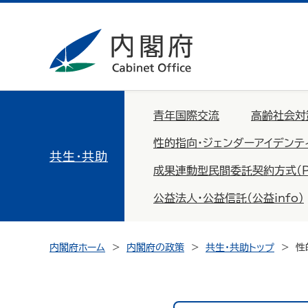
青年国際交流
高齢社会対
性的指向・ジェンダーアイデンテ
共生・共助
成果連動型民間委託契約方式（PFS：
公益法人・公益信託（公益info）
内閣府ホーム
内閣府の政策
共生・共助トップ
性