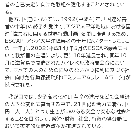
者の自己決定に向けた取組を強化することとされてい
る。
他方、国連においては、1992（平成4）年、「国連障害
者の十年」の終了を受けて、アジア太平洋地域における国
連「障害者に関する世界行動計画」を更に推進するため、
ESCAP「アジア太平洋障害者の十年」がスタートした。こ
の「十年」は2002（平成14）年5月のESCAP総会にお
いて我が国の主唱により、更に10年延長され、同年10
月に滋賀県で開催されたハイレベル政府間会合におい
て、すべての人のための障壁のないかつ権利に基づく社
会に向けた行動課題「びわこミレニアムフレームワーク」が
採択された。
我が国では、少子高齢化やＩＴ革命の進展など社会経済
の大きな変化に直面する中で、21世紀を活力に満ち、国
民一人一人にとって生きがいのある安全で安心な社会と
することを目指して、経済・財政、社会、行政の各分野に
おいて抜本的な構造改革が推進されている。