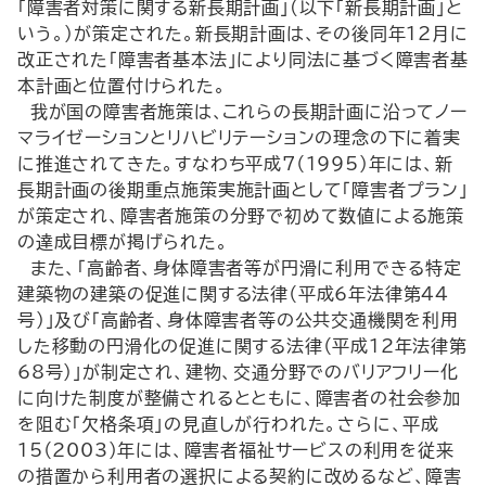
「障害者対策に関する新長期計画」(以下「新長期計画」と
いう。)が策定された。新長期計画は、その後同年12月に
改正された「障害者基本法」により同法に基づく障害者基
本計画と位置付けられた。
我が国の障害者施策は､これらの長期計画に沿ってノー
マライゼーションとリハビリテーションの理念の下に着実
に推進されてきた。すなわち平成7（1995）年には、新
長期計画の後期重点施策実施計画として「障害者プラン」
が策定され、障害者施策の分野で初めて数値による施策
の達成目標が掲げられた。
また、「高齢者、身体障害者等が円滑に利用できる特定
建築物の建築の促進に関する法律（平成6年法律第44
号）」及び「高齢者、身体障害者等の公共交通機関を利用
した移動の円滑化の促進に関する法律（平成12年法律第
68号）」が制定され、建物、交通分野でのバリアフリー化
に向けた制度が整備されるとともに、障害者の社会参加
を阻む「欠格条項」の見直しが行われた。さらに、平成
15（2003）年には、障害者福祉サービスの利用を従来
の措置から利用者の選択による契約に改めるなど、障害