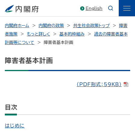
English
内閣府ホーム
内閣府の政策
共生社会政策トップ
障害
者施策
もっと詳しく
基本的枠組み
過去の障害者基本
計画等について
障害者基本計画
障害者基本計画
（PDF形式：59KB）
目次
はじめに