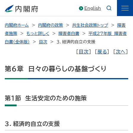
English
内閣府ホーム
内閣府の政策
共生社会政策トップ
障害
者施策
もっと詳しく
障害者白書
平成27年版 障害者
白書（全体版）
目次
３．経済的自立の支援
［
目次
］ ［
戻る
］ ［
次へ
］
第６章 日々の暮らしの基盤づくり
第１節 生活安定のための施策
３．経済的自立の支援