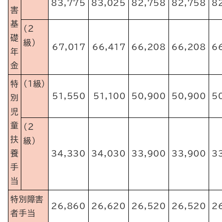
83,775
83,025
82,758
82,758
8
害
基
（２
礎
級）
67,017
66,417
66,208
66,208
6
年
金
特
（１級）
51,550
51,100
50,900
50,900
5
別
児
童
（２
扶
級）
養
34,330
34,030
33,900
33,900
3
手
当
特別障害
26,860
26,620
26,520
26,520
2
者手当