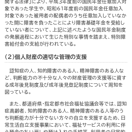
関する法律」により、平成３年度前の国民年金任意加入対
象であった学生や、昭和61年度前の国民年金任意加入
対象であった被用者の配偶者のうち任意加入していなか
った間に障害を負ったことにより障害基礎年金を受給し
ていない者について、上記に述べたような国民年金制度
の発展過程において生じた特別な事情を踏まえ、特別障
害給付金の支給が行われている。
（２）個人財産の適切な管理の支援
認知症の人、知的障害のある人、精神障害のある人な
ど、判断能力の不十分な人々の財産管理の支援等に資す
る成年後見制度及び成年後見登記制度について周知を
図っている。
また、都道府県・指定都市社会福祉協議会等では、認知
症高齢者、知的障害のある人、精神障害のある人等のう
ち判断能力が十分でない方々の自立を支援するため、日
常生活自立支援事業において、福祉サービスの利用に伴
う預金の払い戻しや預け入れの手続等、利用者の日常的