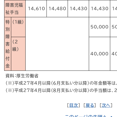
障害児福
14,610
14,480
14,430
14,430
1
祉手当
特
（１級）
50,000
5
別
障
（２
害
級）
給
40,000
4
付
金
資料：厚生労働省
（※）平成27年４月以降（６月支払い分以降）の年金額等は
（※）平成27年４月以降（８月支払い分以降）の手当額は、2
［
目次
］ ［
戻る
］ ［
次へ
］
このページの先頭へ