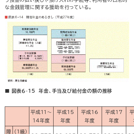
な金銭管理に関する援助を行っている。
■ 図表６-15 年金、手当及び給付金の額の推移
平成11～
平成15
平成16
平成17
平
14年度
年度
年度
年度
障
（１級）