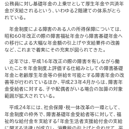
公務員に対し基礎年金の上乗せとして厚生年金や共済年
金が支給されるという、いわゆる２階建ての体系がとら
れている。
年金制度による障害のある人の所得保障については、
昭和60年改正の際の障害福祉年金から障害基礎年金へ
の移行による大幅な年金額の引上げや支給要件の改善
など、これまで着実にその充実が図られてきた。
近年では、平成16年改正の際の障害を有しながら働
いたことを年金制度上評価する仕組みとしての障害基礎
年金と老齢厚生年金等の併給を可能とする障害年金の改
善等が行われているほか、平成23年４月からは、障害年
金受給者に対する、子や配偶者がいる場合の加算の対象
範囲が拡大されている。
平成24年には、社会保障・税一体改革の一環として、
年金制度の枠外で、障害基礎年金受給者等に対して、福
祉的な給付金を支給する「年金生活者支援給付金の支給
に関する法律」が成立し、消費税の引上げと合わせて、平