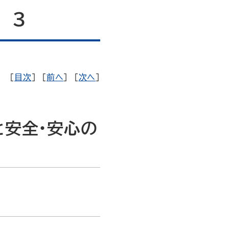
 ３
［
目次
］ ［
前へ
］ ［
次へ
］
と安全・安心の