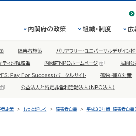
内閣府の政策
組織・制度
広
策
障害者施策
バリアフリー・ユニバーサルデザイン推
ィティ理解増進
内閣府NPOホームページ
民間公
Pay For Success）ポータルサイト
孤独・孤立対策
公益法人と特定非営利活動法人（NPO法人）
害者施策
もっと詳しく
障害者白書
平成30年版 障害者白書（