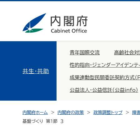
青年国際交流
高齢社会対
性的指向・ジェンダーアイデンテ
共生・共助
成果連動型民間委託契約方式（PFS：
公益法人・公益信託（公益info）
内閣府ホーム
内閣府の政策
政策調整トップ
障
基盤づくり 第１節 ３