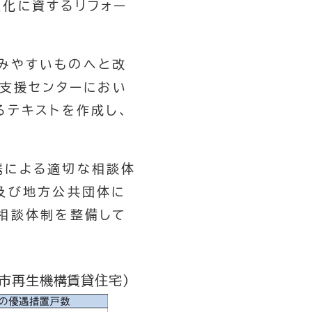
良化に資するリフォー
みやすいものへと改
理支援センターにおい
るテキストを作成し、
携による適切な相談体
及び地方公共団体に
相談体制を整備して
都市再生機構賃貸住宅）