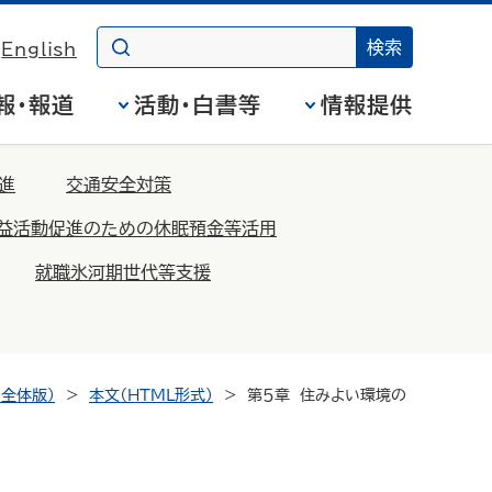
English
報・報道
活動・白書等
情報提供
進
交通安全対策
益活動促進のための休眠預金等活用
就職氷河期世代等支援
全体版）
本文（HTML形式）
第５章 住みよい環境の