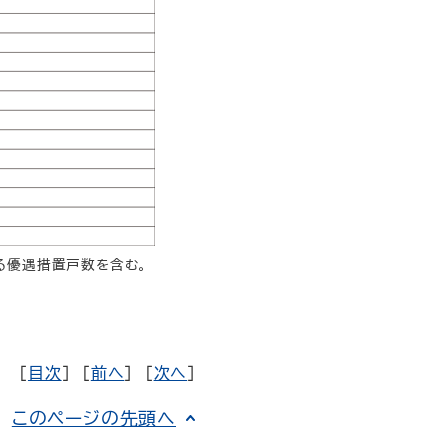
る優遇措置戸数を含む。
［
目次
］ ［
前へ
］ ［
次へ
］
このページの先頭へ