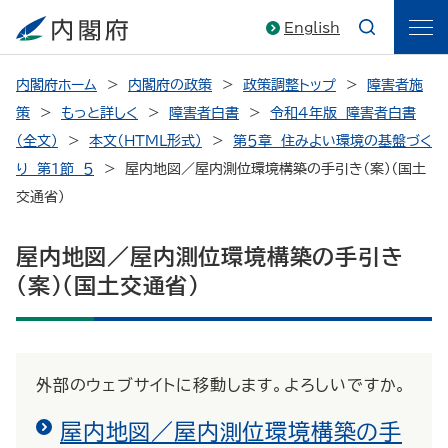
English
内閣府ホーム
内閣府の政策
政策調整トップ
障害者施
策
もっと詳しく
障害者白書
令和４年版 障害者白書
（全文）
本文（HTML形式）
第５章 住みよい環境の基盤づく
り 第１節 ５
屋内地図／屋内測位環境構築の手引き（案）（国土
交通省）
屋内地図／屋内測位環境構築の手引き
（案）（国土交通省）
外部のウェブサイトに移動します。よろしいですか。
屋内地図／屋内測位環境構築の手