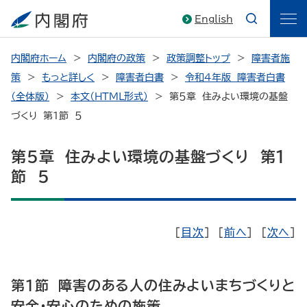
English
内閣府ホーム
内閣府の政策
政策調整トップ
障害者施
策
もっと詳しく
障害者白書
令和４年版 障害者白書
（全体版）
本文（HTML形式）
第５章 住みよい環境の基盤
づくり 第１節 ５
第５章 住みよい環境の基盤づくり 第１
節 ５
［
目次
］ ［
前へ
］ ［
次へ
］
第１節 障害のある人の住みよいまちづくりと
安全・安心のための施策