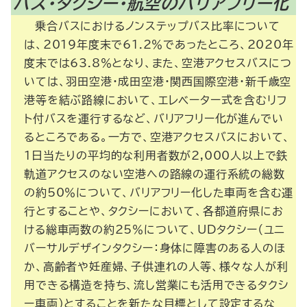
バス・タクシー・航空のバリアフリー化
乗合バスにおけるノンステップバス比率について
は、2019年度末で61.2％であったところ、2020年
度末では63.8％となり、また、空港アクセスバスにつ
いては、羽田空港・成田空港・関西国際空港・新千歳空
港等を結ぶ路線において、エレベーター式を含むリフ
ト付バスを運行するなど、バリアフリー化が進んでい
るところである。一方で、空港アクセスバスにおいて、
１日当たりの平均的な利用者数が2,000人以上で鉄
軌道アクセスのない空港への路線の運行系統の総数
の約50％について、バリアフリー化した車両を含む運
行とすることや、タクシーにおいて、各都道府県にお
ける総車両数の約25％について、UDタクシー（ユニ
バーサルデザインタクシー：身体に障害のある人のほ
か、高齢者や妊産婦、子供連れの人等、様々な人が利
用できる構造を持ち、流し営業にも活用できるタクシ
ー車両）とすることを新たな目標として設定するな