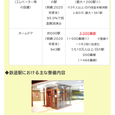
（エレベーター等
の駅
（最大＋200駅※）
の設置）
（実績:2020
※３千人以上/日の段差未解消駅
年度末）
とあわせ、最大＋361駅
95.0%で段
差解消済み
ホームドア
約800駅
3,000番線
（実績:2020
（＋808番線※）
※整備ペ
年度末）
ースを２倍に加速化
943駅
うち10万人以上/日の駅
800番線
（＋466番線）
◆鉄道駅における主な整備内容