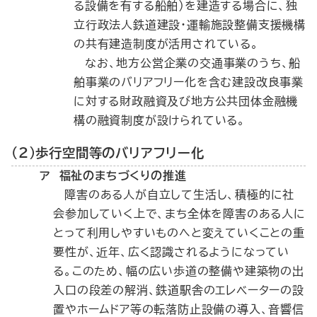
る設備を有する船舶）を建造する場合に、独
立行政法人鉄道建設・運輸施設整備支援機構
の共有建造制度が活用されている。
なお、地方公営企業の交通事業のうち、船
舶事業のバリアフリー化を含む建設改良事業
に対する財政融資及び地方公共団体金融機
構の融資制度が設けられている。
（２）歩行空間等のバリアフリー化
ア 福祉のまちづくりの推進
障害のある人が自立して生活し、積極的に社
会参加していく上で、まち全体を障害のある人に
とって利用しやすいものへと変えていくことの重
要性が、近年、広く認識されるようになってい
る。このため、幅の広い歩道の整備や建築物の出
入口の段差の解消、鉄道駅舎のエレベーターの設
置やホームドア等の転落防止設備の導入、音響信