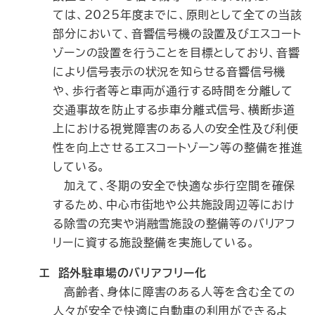
ては、2025年度までに、原則として全ての当該
部分において、音響信号機の設置及びエスコート
ゾーンの設置を行うことを目標としており、音響
により信号表示の状況を知らせる音響信号機
や、歩行者等と車両が通行する時間を分離して
交通事故を防止する歩車分離式信号、横断歩道
上における視覚障害のある人の安全性及び利便
性を向上させるエスコートゾーン等の整備を推進
している。
加えて、冬期の安全で快適な歩行空間を確保
するため、中心市街地や公共施設周辺等におけ
る除雪の充実や消融雪施設の整備等のバリアフ
リーに資する施設整備を実施している。
エ 路外駐車場のバリアフリー化
高齢者、身体に障害のある人等を含む全ての
人々が安全で快適に自動車の利用ができるよ