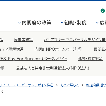
内閣府の政策
組織・制度
広
策
障害者施策
バリアフリー・ユニバーサルデザイン推
ィティ理解増進
内閣府NPOホームページ
民間公
Pay For Success）ポータルサイト
孤独・孤立対策
公益法人と特定非営利活動法人（NPO法人）
リアフリー・ユニバーサルデザイン推進
もっと詳しく
都道府県・指
くり