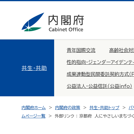
青年国際交流
高齢社会対
性的指向・ジェンダーアイデンテ
共生・共助
成果連動型民間委託契約方式（PFS：
公益法人・公益信託（公益info）
内閣府ホーム
内閣府の政策
共生・共助トップ
バ
ムページ一覧
外部リンク ： 京都府 人にやさしいまちづ