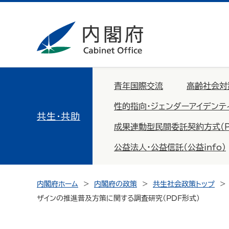
青年国際交流
高齢社会対
性的指向・ジェンダーアイデンテ
共生・共助
成果連動型民間委託契約方式（PFS：
公益法人・公益信託（公益info）
内閣府ホーム
内閣府の政策
共生社会政策トップ
ザインの推進普及方策に関する調査研究（PDF形式）