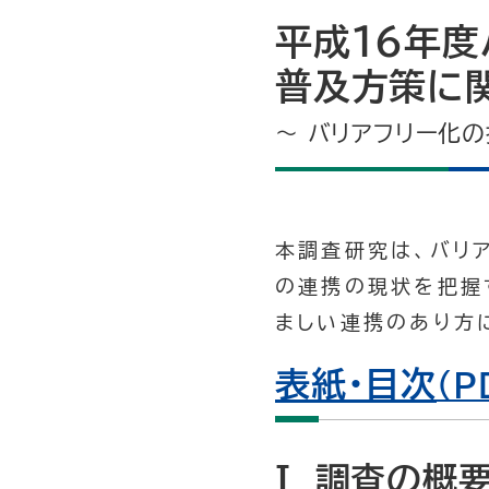
平成16年度
普及方策に関
～ バリアフリー化
本調査研究は、バリ
の連携の現状を把握
ましい連携のあり方
表紙・目次
（P
I 調査の概