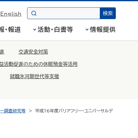
English
報・報道
活動・白書等
情報提供
進
交通安全対策
益活動促進のための休眠預金等活用
就職氷河期世代等支援
リー調査研究等
平成16年度バリアフリー・ユニバーサルデ