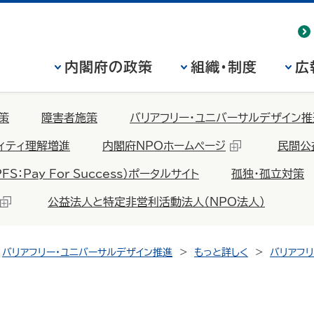
内閣府の政策
組織・制度
広
策
障害者施策
バリアフリー・ユニバーサルデザイン推
ィティ理解増進
内閣府NPOホームページ
民間公
Pay For Success）ポータルサイト
孤独・孤立対策
公益法人と特定非営利活動法人（NPO法人）
バリアフリー・ユニバーサルデザイン推進
もっと詳しく
バリアフ