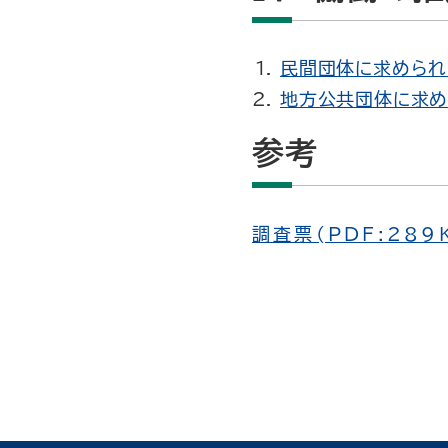
民間団体に求められる
地方公共団体に求めら
参考
調査票(PDF:289