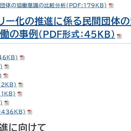
体の協働意識の比較分析(PDF:179KB)
アフリー化の推進に係る民間団体
協働の事例
（PDF形式：45KB）
46KB)
)
)
02KB)
1KB)
)
436KB)
推進に向けて