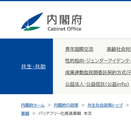
青年国際交流
高齢社会対
性的指向・ジェンダーアイデンテ
共生・共助
成果連動型民間委託契約方式（PFS：
公益法人・公益信託（公益info）
内閣府ホーム
内閣府の政策
共生社会政策トップ
要綱
バリアフリー化推進要綱 本文