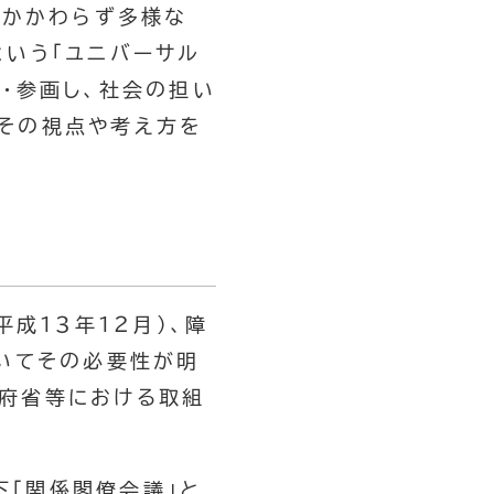
にかかわらず多様な
という「ユニバーサル
・参画し、社会の担い
その視点や考え方を
平成１３年１２月）、障
おいてその必要性が明
係府省等における取組
下「関係閣僚会議」と