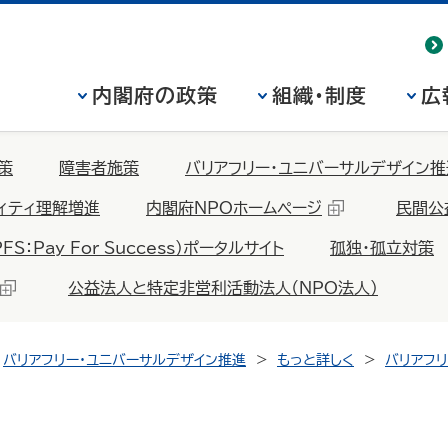
内閣府の政策
組織・制度
広
策
障害者施策
バリアフリー・ユニバーサルデザイン推
ィティ理解増進
内閣府NPOホームページ
民間公
Pay For Success）ポータルサイト
孤独・孤立対策
公益法人と特定非営利活動法人（NPO法人）
バリアフリー・ユニバーサルデザイン推進
もっと詳しく
バリアフ