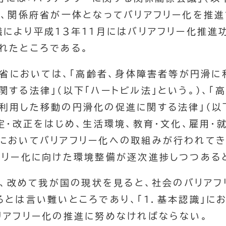
れ、関係府省が一体となってバリアフリー化を推
議により平成１３年１１月にはバリアフリー化推進
れたところである。
係府省においては、「高齢者、身体障害者等が円滑
関する法律」（以下「ハートビル法」という。）、「
利用した移動の円滑化の促進に関する法律」（以
定・改正をはじめ、生活環境、教育・文化、雇用・
においてバリアフリー化への取組みが行われてき
フリー化に向けた環境整備が逐次進捗しつつある
がら、改めて我が国の現状を見ると、社会のバリア
るとは言い難いところであり、「１．基本認識」に
リアフリー化の推進に努めなければならない。