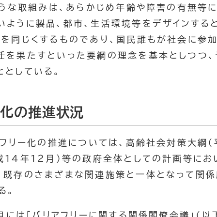
のような取組みは、あらかじめ年齢や障害の有無等
いように製品、都市、生活環境等をデザインする
方を同じくするものであり、国民誰もが社会に参加
任を果たすといった要綱の理念を基本としつつ、
ととしている。
ー化の推進状況
アフリー化の推進については、高齢社会対策大綱（
成１４年１２月）等の政府全体としての計画等に
、既存のさまざまな関連施策と一体となって関
る。
３月には「バリアフリーに関する関係閣僚会議」（以