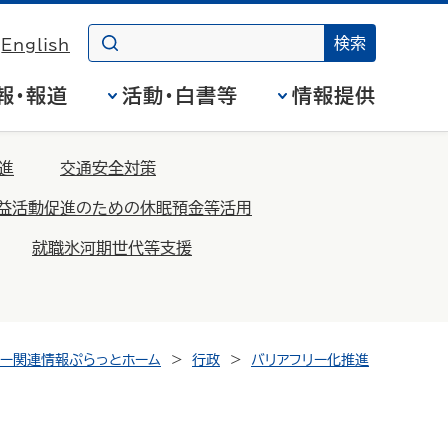
English
報・報道
活動・白書等
情報提供
進
交通安全対策
益活動促進のための休眠預金等活用
就職氷河期世代等支援
リー関連情報ぷらっとホーム
行政
バリアフリー化推進