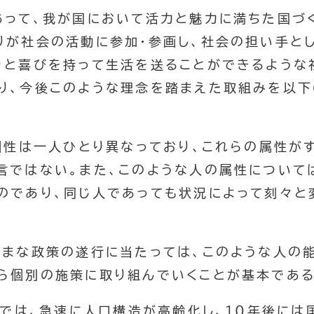
って、我が国において活力と魅力に満ちた国づ
りが社会の活動に参加・参画し、社会の担い手と
りと喜びを持って生活を送ることができるような
り、今後このような理念を踏まえた取組みを以下
や個性は一人ひとり異なっており、これらの属性が
言ではない。また、このような人の属性について
のであり、同じ人であっても状況によって刻々と
まな政策の遂行に当たっては、このような人の
ら個別の施策に取り組んでいくことが基本である
が国では、急速に人口構造が高齢化し、１０年後には