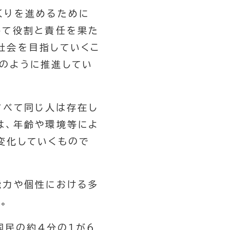
くりを進めるために
して役割と責任を果た
社会を目指していくこ
のように推進してい
すべて同じ人は存在し
は、年齢や環境等によ
変化していくもので
能力や個性における多
。
国民の約４分の１が６