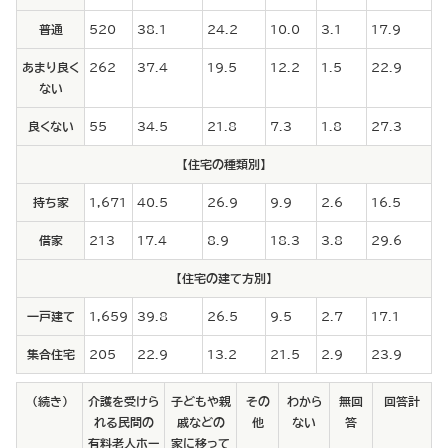
普通
520
38.1
24.2
10.0
3.1
17.9
あまり良く
262
37.4
19.5
12.2
1.5
22.9
ない
良くない
55
34.5
21.8
7.3
1.8
27.3
【住宅の種類別】
持ち家
1,671
40.5
26.9
9.9
2.6
16.5
借家
213
17.4
8.9
18.3
3.8
29.6
【住宅の建て方別】
一戸建て
1,659
39.8
26.5
9.5
2.7
17.1
集合住宅
205
22.9
13.2
21.5
2.9
23.9
（続き）
介護を受けら
子どもや親
その
わから
無回
回答計
れる民間の
戚などの
他
ない
答
有料老人ホー
家に移って