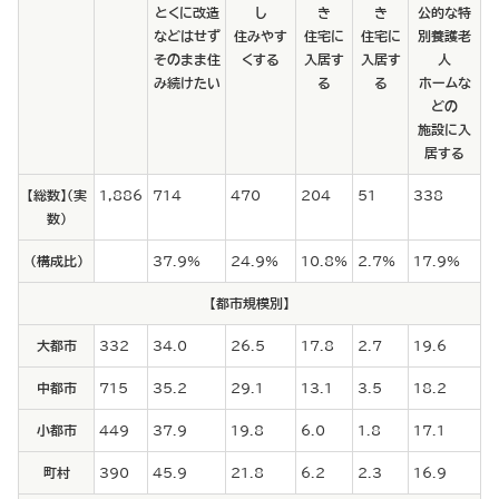
とくに改造
し
き
き
公的な特
などはせず
住みやす
住宅に
住宅に
別養護老
そのまま住
くする
入居す
入居す
人
み続けたい
る
る
ホームな
どの
施設に入
居する
【総数】（実
1,886
714
470
204
51
338
数）
（構成比）
37.9%
24.9%
10.8%
2.7%
17.9%
【都市規模別】
大都市
332
34.0
26.5
17.8
2.7
19.6
中都市
715
35.2
29.1
13.1
3.5
18.2
小都市
449
37.9
19.8
6.0
1.8
17.1
町村
390
45.9
21.8
6.2
2.3
16.9