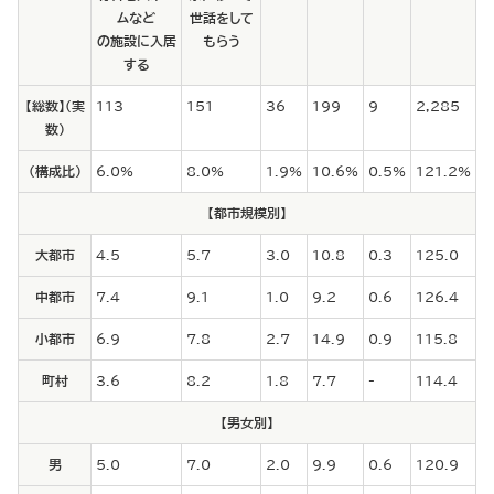
ムなど
世話をして
の施設に入居
もらう
する
【総数】（実
113
151
36
199
9
2,285
数）
（構成比）
6.0%
8.0%
1.9%
10.6%
0.5%
121.2%
【都市規模別】
大都市
4.5
5.7
3.0
10.8
0.3
125.0
中都市
7.4
9.1
1.0
9.2
0.6
126.4
小都市
6.9
7.8
2.7
14.9
0.9
115.8
町村
3.6
8.2
1.8
7.7
-
114.4
【男女別】
男
5.0
7.0
2.0
9.9
0.6
120.9