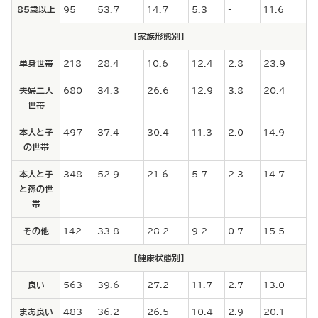
85歳以上
95
53.7
14.7
5.3
-
11.6
【家族形態別】
単身世帯
218
28.4
10.6
12.4
2.8
23.9
夫婦二人
680
34.3
26.6
12.9
3.8
20.4
世帯
本人と子
497
37.4
30.4
11.3
2.0
14.9
の世帯
本人と子
348
52.9
21.6
5.7
2.3
14.7
と孫の世
帯
その他
142
33.8
28.2
9.2
0.7
15.5
【健康状態別】
良い
563
39.6
27.2
11.7
2.7
13.0
まあ良い
483
36.2
26.5
10.4
2.9
20.1