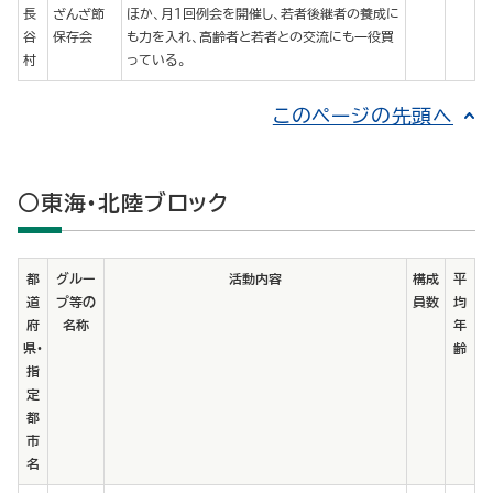
長
ざんざ節
ほか、月１回例会を開催し、若者後継者の養成に
谷
保存会
も力を入れ、高齢者と若者との交流にも一役買
村
っている。
このページの先頭へ
○東海・北陸ブロック
都
グルー
活動内容
構成
平
道
プ等の
員数
均
府
名称
年
県・
齢
指
定
都
市
名