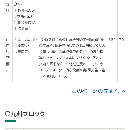
かい
野
町
大野町老人ク
ラブ第６区万
年青会交通安
全協助員会
ちょうふまん
山
公園をはじめ公共施設等の定例清掃作業
132
76
じゅかい
口
の実施や、趣味を通してのミニ門松づくりの
県
長府満寿会
指導、小学生の学校外でのむかしの遊び指
下
導やフォークダンス等により地域住民との
関
交流を図るなかで、地域住民のリーダーや
市
コーディネーター的な役割を発揮し、生き生
きと活動している。
このページの先頭へ
○九州ブロック