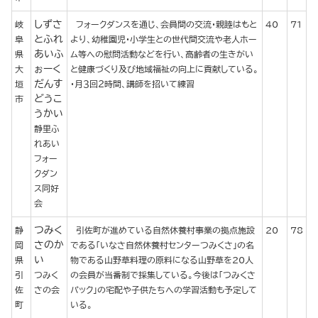
しずさ
岐
フォークダンスを通じ、会員間の交流・親睦はもと
40
71
とふれ
阜
より、幼稚園児・小学生との世代間交流や老人ホー
あいふ
県
ム等への慰問活動などを行い、高齢者の生きがい
ぉーく
大
と健康づくり及び地域福祉の向上に貢献している。
だんす
垣
・月３回２時間、講師を招いて練習
どうこ
市
うかい
静里ふ
れあい
フォー
クダン
ス同好
会
つみく
静
引佐町が進めている自然休養村事業の拠点施設
20
78
さのか
岡
である「いなさ自然休養村センターつみくさ」の名
い
県
物である山野草料理の原料になる山野草を20人
引
つみく
の会員が当番制で採集している。今後は「つみくさ
佐
さの会
パック」の宅配や子供たちへの学習活動も予定して
町
いる。