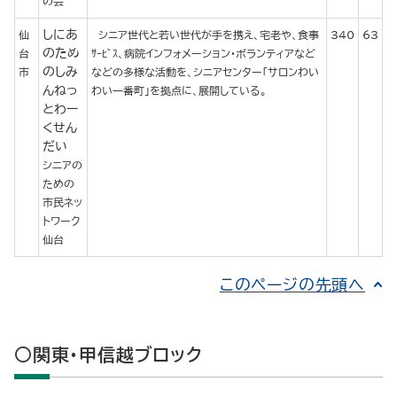
の会
しにあ
仙
シニア世代と若い世代が手を携え、宅老や、食事
340
63
のため
台
ｻｰﾋﾞｽ、病院インフォメーション・ボランティアなど
のしみ
市
などの多様な活動を、シニアセンター「サロンわい
んねっ
わい一番町」を拠点に、展開している。
とわー
くせん
だい
シニアの
ための
市民ネッ
トワーク
仙台
このページの先頭へ
○関東・甲信越ブロック