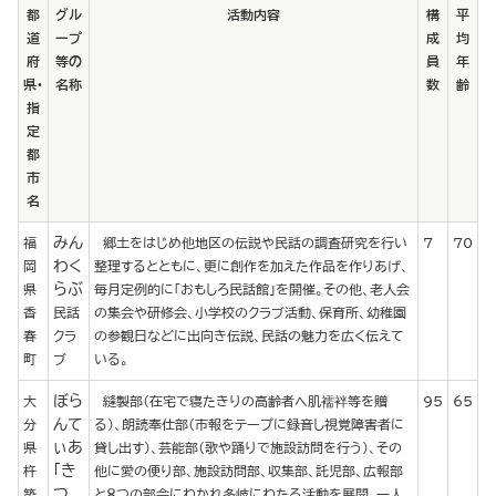
都
グル
活動内容
構
平
道
ープ
成
均
府
等の
員
年
県・
名称
数
齢
指
定
都
市
名
みん
福
郷土をはじめ他地区の伝説や民話の調査研究を行い
7
70
わく
岡
整理するとともに、更に創作を加えた作品を作りあげ、
らぶ
県
毎月定例的に「おもしろ民話館」を開催。その他、老人会
香
民話
の集会や研修会、小学校のクラブ活動、保育所、幼稚園
春
クラ
の参観日などに出向き伝説、民話の魅力を広く伝えて
町
ブ
いる。
ぼら
大
縫製部（在宅で寝たきりの高齢者へ肌襦袢等を贈
95
65
んて
分
る）、朗読奉仕部（市報をテープに録音し視覚障害者に
ぃあ
県
貸し出す）、芸能部（歌や踊りで施設訪問を行う）、その
「き
杵
他に愛の便り部、施設訪問部、収集部、託児部、広報部
つ
築
と８つの部会にわかれ多岐にわたる活動を展開。一人