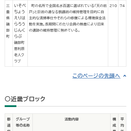
いそべ
三
町の名所で全国名水百選に選ばれている「天の岩
210
74
ちょう
重
戸」と巨岩の連なる鸚鵡岩の維持管理を目的に自
えりは
県
主的な清掃奉仕やそれらの修復による環境保全活
らろう
磯
動を実施。長期間にわたり会員の熱意により旧来
じんく
部
の遺跡の維持管理に努めている。
らぶ
町
磯部町
恵利原
老人ク
ラブ
このページの先頭へ
○近畿ブロック
都
グループ
活動内容
構
平
道
等の名称
成
均