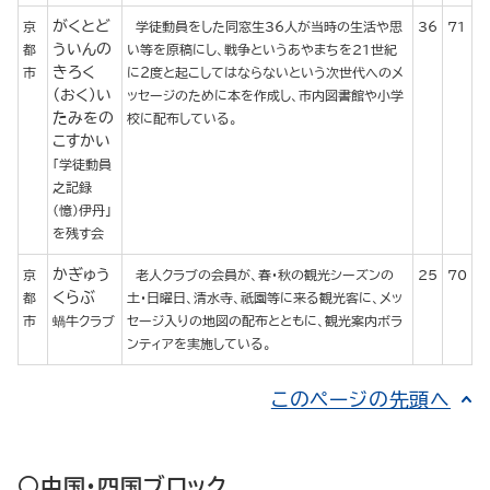
がくとど
京
学徒動員をした同窓生36人が当時の生活や思
36
71
ういんの
都
い等を原稿にし、戦争というあやまちを21世紀
きろく
市
に２度と起こしてはならないという次世代へのメ
（おく）い
ッセージのために本を作成し、市内図書館や小学
たみをの
校に配布している。
こすかい
｢学徒動員
之記録
(憶)伊丹｣
を残す会
かぎゅう
京
老人クラブの会員が、春・秋の観光シーズンの
25
70
くらぶ
都
土・日曜日、清水寺、祇園等に来る観光客に、メッ
市
蝸牛クラブ
セージ入りの地図の配布とともに、観光案内ボラ
ンティアを実施している。
このページの先頭へ
○中国・四国ブロック