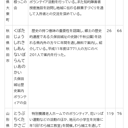
県
根っこの
ボランテイア活動を行っている。また知的障害者
大
会
授産施設を訪問し地域に伝わる餅菓子づくりを通
東
して入所者との交流を深めている。
町
くぼた
秋
歴史の持つ意味の重要性を認識し、郷土の歴史
26
66
じょう
田
的遺産である久保田城址の史跡（千秋公園）を訪
しれき
県
れる県内外の方々に年間を通し無料で案内し、紹
しあん
秋
介している。平成11年度は771人の方にのべ
ないぼ
田
201人で案内を行った。
らんて
市
ぃあの
かい
久保田
城址歴
史案内
ボランテ
ィアの会
とうぶ
山
特別養護老人ホームでのボランティア、花いっぱ
119
76
ちくた
形
い運動などの活動のほか、地元の小学生を対象に
かさご
県
年１回「わら細工教室」を開催。わら細工を通して