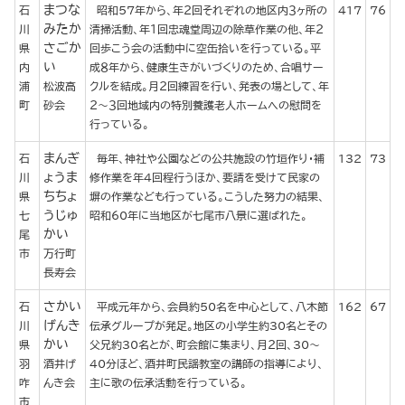
まつな
石
昭和57年から、年２回それぞれの地区内３ヶ所の
417
76
みたか
川
清掃活動、年１回忠魂堂周辺の除草作業の他、年２
さごか
県
回歩こう会の活動中に空缶拾いを行っている。平
い
内
成８年から、健康生きがいづくりのため、合唱サー
浦
松波高
クルを結成。月２回練習を行い、発表の場として、年
町
砂会
２～３回地域内の特別養護老人ホームへの慰問を
行っている。
まんぎ
石
毎年、神社や公園などの公共施設の竹垣作り・補
132
73
ょうま
川
修作業を年４回程行うほか、要請を受けて民家の
ちちょ
県
塀の作業なども行っている。こうした努力の結果、
うじゅ
七
昭和60年に当地区が七尾市八景に選ばれた。
かい
尾
市
万行町
長寿会
さかい
石
平成元年から、会員約50名を中心として、八木節
162
67
げんき
川
伝承グループが発足。地区の小学生約30名とその
かい
県
父兄約30名とが、町会館に集まり、月２回、30～
羽
酒井げ
40分ほど、酒井町民謡教室の講師の指導により、
咋
んき会
主に歌の伝承活動を行っている。
市