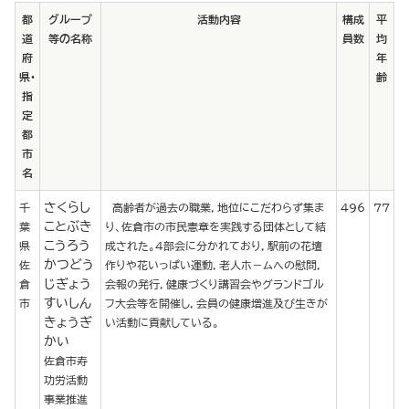
都
グループ
活動内容
構成
平
道
等の名称
員数
均
府
年
県・
齢
指
定
都
市
名
さくらし
千
高齢者が過去の職業，地位にこだわらず集ま
496
77
ことぶき
葉
り、佐倉市の市民憲章を実践する団体として結
こうろう
県
成された。４部会に分かれており，駅前の花壇
かつどう
佐
作りや花いっぱい運動，老人ホ－ムへの慰問，
じぎょう
倉
会報の発行，健康づくり講習会やグランドゴル
すいしん
市
フ大会等を開催し，会員の健康増進及び生きが
きょうぎ
い活動に貢献している。
かい
佐倉市寿
功労活動
事業推進