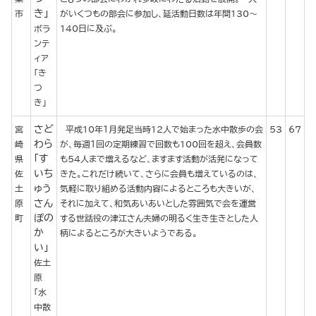
き」
市
がいくつもの部会に参加し、延活動日数は年間130～
ボラ
140日に及ぶ。
ンテ
ィア
「き
つ
き」
さど
宮
平成10年１月発足当時12人で始まった水中散歩の会
53
67
わら
崎
が、毎週１回の定期練習で回数も100回を超え、会員数
「す
県
も54人まで増えるなど、ますます活動が活発になって
いち
佐
きた。これだけ続いて、さらに会員も増えているのは、
ゅう
土
気軽に取り組める活動内容によるところも大きいが、
さん
原
それに加えて、和気あいあいとした雰囲気で会を運営
ぽの
町
する世話役の津江さん夫婦の明るく生き生きとした人
か
柄によるところが大きいようである。
い」
佐土
原
「水
中散