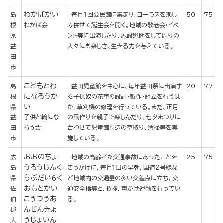
わかばかい
島
毎月１回公民館に集まり、コーラスを楽し
50
75
根
わかば会
み併せて誕生会を開く。地域の敬老会・イベ
県
ント等に出演したり、施設慰問をして周りの
益
人々にも楽しさ、生きる力を与えている。
田
市
こどもとわ
島
益田児童館を中心に、毎年益田祭に出演す
20
77
になろうか
根
る子供奴の花車の設計･製作･組立を行うほ
い
県
か、草刈機の修理を行っている。また、正月
益
子供と輪にな
の凧作りを親子で楽しんだり、七夕まつりに
田
ろう会
合わせて児童館周辺の草取り、清掃等を実
市
施している。
おおのちょ
広
地域の高齢者が交通事故にあったことを
25
75
うろうじんく
島
きっかけに，毎月１日の早朝，国道２号線な
らぶだい６く
県
ど地域内の交通量の多い交差点に立ち，交
おもとかい
佐
通安全指導と，挨拶，声かけ運動を行ってい
こうつうあ
伯
る。
んぜんきょ
郡
うじょいん
大