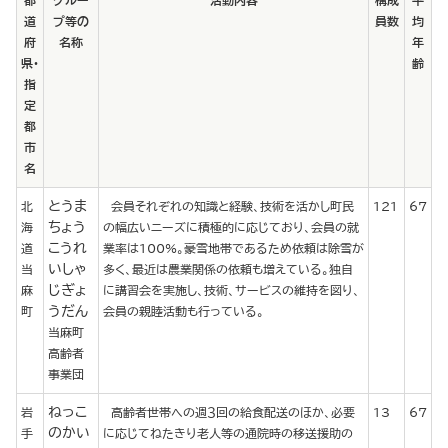
都
グルー
活動内容
構成
平
道
プ等の
員数
均
府
名称
年
県・
齢
指
定
都
市
名
とうま
北
会員それぞれの知識と経験、技術を活かし町民
121
67
ちょう
海
の幅広いニーズに積極的に応じており、会員の就
こうれ
道
業率は100%。豪雪地帯であるため依頼は除雪が
いしゃ
当
多く、最近は農業関係の依頼も増えている。独自
じぎょ
麻
に講習会を実施し、技術、サービスの維持を図り、
うだん
町
会員の親睦活動も行っている。
当麻町
高齢者
事業団
ねっこ
岩
高齢者世帯への週３回の給食配送のほか、必要
13
67
のかい
手
に応じてねたきり老人等の通院時の移送援助の