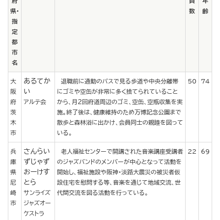
府
員
年
県・
数
齢
指
定
都
市
名
あるてか
大
退職前に通勤のバスで見る歩道や中央分離帯
50
74
い
阪
にゴミや空缶が非常に多く捨てられていること
府
アルテ会
から、月２回府道周辺のゴミ、空缶、空瓶収集を実
茨
施。終了後は、健康維持のため万博記念公園まで
木
散歩と森林浴に出かけ、会員同士の親睦を図って
市
いる。
さんらい
兵
老人福祉センターで開講された音楽講座受講者
22
69
ずじゃず
庫
のジャズバンドのメンバーが中心となって活動を
おーけす
県
開始し、福祉施設や阪神・淡路大震災の被災者仮
とら
尼
設住宅を慰問する等、音楽を通じて地域交流、世
崎
サンライズ
代間交流を図る活動を行っている。
市
ジャズオー
ケストラ