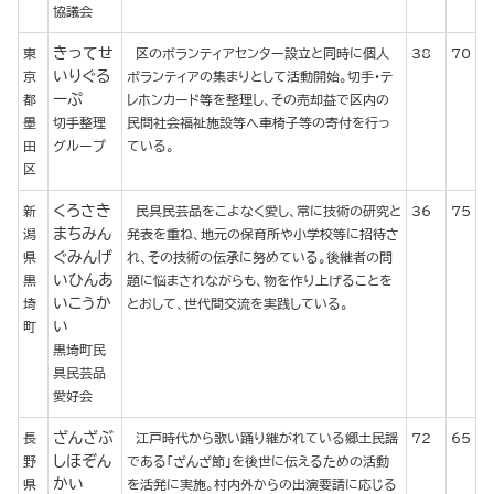
協議会
きってせ
東
区のボランティアセンター設立と同時に個人
38
70
いりぐる
京
ボランティアの集まりとして活動開始。切手・テ
ーぷ
都
レホンカード等を整理し、その売却益で区内の
墨
切手整理
民間社会福祉施設等へ車椅子等の寄付を行っ
田
グループ
ている。
区
くろさき
新
民具民芸品をこよなく愛し、常に技術の研究と
36
75
まちみん
潟
発表を重ね、地元の保育所や小学校等に招待さ
ぐみんげ
県
れ、その技術の伝承に努めている。後継者の問
いひんあ
黒
題に悩まされながらも、物を作り上げることを
いこうか
埼
とおして、世代間交流を実践している。
い
町
黒埼町民
具民芸品
愛好会
ざんざぶ
長
江戸時代から歌い踊り継がれている郷土民謡
72
65
しほぞん
野
である「ざんざ節」を後世に伝えるための活動
かい
県
を活発に実施。村内外からの出演要請に応じる