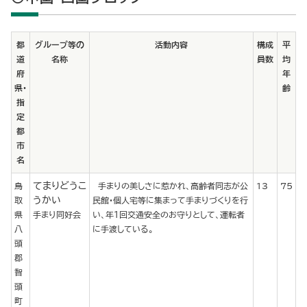
都
グループ等の
活動内容
構成
平
道
名称
員数
均
府
年
県・
齢
指
定
都
市
名
てまりどうこ
鳥
手まりの美しさに惹かれ、高齢者同志が公
13
75
うかい
取
民館・個人宅等に集まって手まりづくりを行
県
手まり同好会
い、年１回交通安全のお守りとして、運転者
八
に手渡している。
頭
郡
智
頭
町