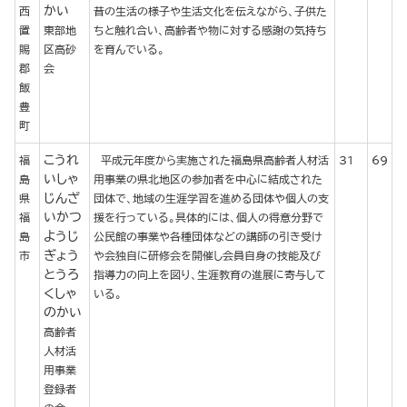
かい
西
昔の生活の様子や生活文化を伝えながら、子供た
置
東部地
ちと触れ合い、高齢者や物に対する感謝の気持ち
賜
区高砂
を育んでいる。
郡
会
飯
豊
町
こうれ
福
平成元年度から実施された福島県高齢者人材活
31
69
いしゃ
島
用事業の県北地区の参加者を中心に結成された
じんざ
県
団体で、地域の生涯学習を進める団体や個人の支
いかつ
福
援を行っている。具体的には、個人の得意分野で
ようじ
島
公民館の事業や各種団体などの講師の引き受け
ぎょう
市
や会独自に研修会を開催し会員自身の技能及び
とうろ
指導力の向上を図り、生涯教育の進展に寄与して
くしゃ
いる。
のかい
高齢者
人材活
用事業
登録者