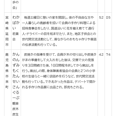
歩の
会」
わか
宮
毎週土曜日に憩いの家を開設し、体の不自由な方や
52
85
ばか
崎
一人暮らしの高齢者を招いて会員の手作り料理による
い
県
招待食事会をしたり、国道沿いに花を植え育てて通行
延
若葉
人・ドライバーの目を和ませたり、また、地区子供会との
岡
会
世代間交流活動として、昔ながらのおもちゃ作りや昔話
市
の伝承活動も行っている。
かん
鹿
炭焼きの指導を受けて，会員が木の切り出しや炭焼き
42
74
のん
児
がまの準備をして火入れをした後は，交替で火の見張
ずみ
島
りを３日間続けた後，１０日間程冷ましてから窯出しを
もく
県
行う。窯出しの際，身体障害者協会の会員と２つの小学
たん
市
校の生徒らと一緒に袋詰めを行うなど，世代間交流活
せい
来
動も行っている。できあがった作品は，デパートで開か
さん
町
れる手作り作品展に出品され，即売もされる。
ぐる
ーぷ
観音
炭木
炭生