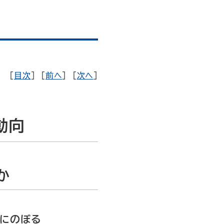
[
目次
] [
前へ
] [
次へ
]
動向
か
倍にのぼる