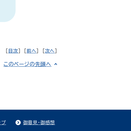
[
目次
] [
前へ
] [
次へ
]
このページの先頭へ
ップ
御意見・御感想