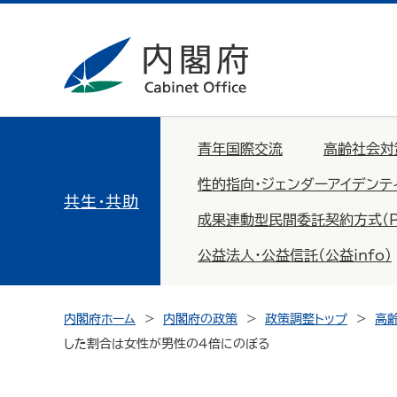
青年国際交流
高齢社会対
性的指向・ジェンダーアイデンテ
共生・共助
成果連動型民間委託契約方式（PFS：
公益法人・公益信託（公益info）
内閣府ホーム
内閣府の政策
政策調整トップ
高
した割合は女性が男性の４倍にのぼる