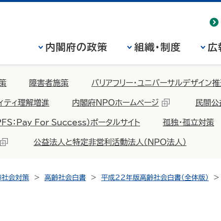
内閣府の政策
組織・制度
広
策
障害者施策
バリアフリー・ユニバーサルデザイン推
ィティ理解増進
内閣府NPOホームページ
民間公
Pay For Success）ポータルサイト
孤独・孤立対策
公益法人と特定非営利活動法人（NPO法人）
齢社会対策
高齢社会白書
平成22年版高齢社会白書（全体版）