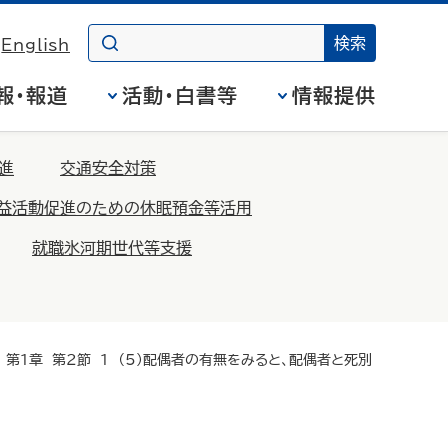
English
報・報道
活動・白書等
情報提供
進
交通安全対策
益活動促進のための休眠預金等活用
就職氷河期世代等支援
第1章 第2節 1 （5）配偶者の有無をみると、配偶者と死別