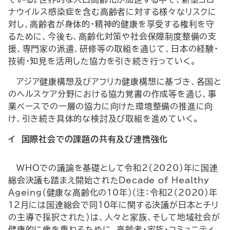
ナウイルス感染症を含む高齢者に対する様々なリスクに
対し、高齢者が身体的・精神的健康を享受する権利を守
るために、今後も、高齢化対策や社会保障制度整備の支
援、専門家の派遣、研修等の取組を通じて、日本の経験・
技術・知見を活用した協力を引き続き行っていく。
アジア健康構想及びアフリカ健康構想に基づき、各国と
のヘルスケア分野における協力覚書の作成等を通じ、事
業ベースでの一層の協力に向けた環境整備の推進に向
け、引き続き具体的な検討及び取組を進めていく。
イ 国際社会での課題の共有及び連携強化
WHO
での議論を基礎として令和2（2020）年に国連
総会決議も踏まえ開始された
Decade of Healthy
Ageing
（健康な高齢化の10年）（注：令和2（2020）年
12月には国連総会で同10年に関する決議が日本とチリ
の主導で採択された）は、人々と家族、そして地域社会が
健康的に歳を重ねるために、高齢者・家族・コミュニティ