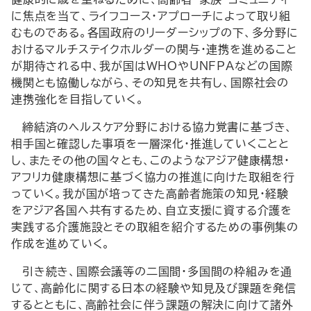
に焦点を当て、ライフコース・アプローチによって取り組
むものである。各国政府のリーダーシップの下、多分野に
おけるマルチステイクホルダーの関与・連携を進めること
が期待される中、我が国は
WHO
や
UNFPA
などの国際
機関とも協働しながら、その知見を共有し、国際社会の
連携強化を目指していく。
締結済のヘルスケア分野における協力覚書に基づき、
相手国と確認した事項を一層深化・推進していくことと
し、またその他の国々とも、このようなアジア健康構想・
アフリカ健康構想に基づく協力の推進に向けた取組を行
っていく。我が国が培ってきた高齢者施策の知見・経験
をアジア各国へ共有するため、自立支援に資する介護を
実践する介護施設とその取組を紹介するための事例集の
作成を進めていく。
引き続き、国際会議等の二国間・多国間の枠組みを通
じて、高齢化に関する日本の経験や知見及び課題を発信
するとともに、高齢社会に伴う課題の解決に向けて諸外