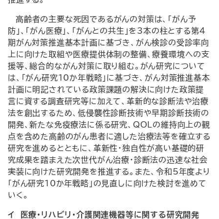
高齢者の主要な死因であるがんの対策は、「がん予
防」、「がん医療」、「がんとの共生」を3本の柱とする第4
期がん対策推進基本計画に基づき、がん検診の受診率向
上に向けた取組や医療提供体制の整備、療養環境への支
援等、総合的ながん対策に取り組む。がん研究について
は、「がん研究10か年戦略」に基づき、がん対策推進基本
計画に明記されている政策課題の解決に向けた政策提
言に資する調査研究等に加えて、革新的な診断法や治療
法を創出するため、低侵襲性診断技術や早期診断技術の
開発、新たな免疫療法に係る研究、
QOL
の維持向上の観
点を含めた高齢のがん患者に適した治療法等を確立する
研究を進めるとともに、革新性・独自性が高い基礎的研
究成果を踏まえた次世代がん治療・診断法の迅速な社会
実装に向けた研究開発を推進する。また、令和5年度より
「がん研究10か年戦略」の見直しに向けた検討を進めて
いく。
イ 医療・リハビリ・介護関連機器等に関する研究開発