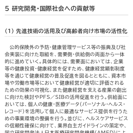
5 研究開発・国際社会への貢献等
（1） 先進技術の活用及び高齢者向け市場の活性化
公的保険外の予防・健康管理サービス等の振興及び社
会実装に向けた取組を、需要側・供給側の両面から一体
的に進めていく。具体的には、需要面においては、企業
等の健康投資・健康経営を促すため、健康経営顕彰制度
等を通じて健康経営の普及促進を図るとともに、資本市
場や労働市場等において健康経営が適切に評価される
ための効果の可視化、また健康経営を支える産業の創出
に向けた検討や
PFS
／
SIB
の活用促進を行う。供給面に
おいては、個人の健康・医療データ（パーソナル・ヘルス・
レコード）を活用して個人に最適なサービス提供を行うた
めの事業環境の整備を行う。並びに、ヘルスケアサービス
の信頼性確保に向けて、業界自主ガイドラインの策定や、
国立研究開発法人日本医療研究開発機構（
AMED
）によ