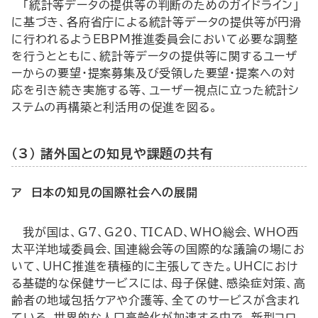
「統計等データの提供等の判断のためのガイドライン」
に基づき、各府省庁による統計等データの提供等が円滑
に行われるよう
EBPM
推進委員会において必要な調整
を行うとともに、統計等データの提供等に関するユーザ
ーからの要望・提案募集及び受領した要望・提案への対
応を引き続き実施する等、ユーザー視点に立った統計シ
ステムの再構築と利活用の促進を図る。
（3） 諸外国との知見や課題の共有
ア 日本の知見の国際社会への展開
我が国は、
G
7、
G
20、
TICAD
、
WHO
総会、
WHO
西
太平洋地域委員会、国連総会等の国際的な議論の場にお
いて、
UHC
推進を積極的に主張してきた。
UHC
におけ
る基礎的な保健サービスには、母子保健、感染症対策、高
齢者の地域包括ケアや介護等、全てのサービスが含まれ
ている。世界的な人口高齢化が加速する中で、新型コロ