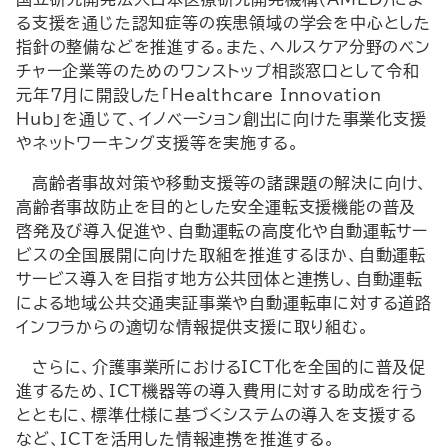
る支援を通じた認知症等の疾患領域の学会を中心とした
指針の整備などを推進する。また、ヘルスケア分野のベン
チャー企業等のためのワンストップ相談窓口として令和
元年7月に開設した「
Healthcare Innovation
Hub
」を通じて、イノベーション創出に向けた事業化支援
やネットワーキング支援等を実施する。
高齢者事故対策や移動支援等の諸課題の解決に向け、
高齢者事故防止を目的とした安全運転支援機能の普及
啓発及び導入促進や、自動運転の高度化や自動運転サー
ビスの全国展開に向けた取組を推進するほか、自動運転
サービス導入を目指す地方公共団体と連携し、自動運転
による地域公共交通実証事業や自動運転車に対する道路
インフラからの適切な情報提供支援に取り組む。
さらに、介護事業所における
ICT
化を全国的に普及促
進するため、
ICT
機器等の導入費用に対する助成を行う
とともに、標準仕様に基づくシステムの導入を支援する
など、
ICT
を活用した情報連携を推進する。