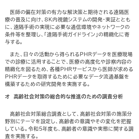
医師の偏在対策の有力な解決策と期待される遠隔医
療の普及に向け、8
K
内視鏡システムの開発・実証ととも
に、遠隔手術の実現に必要な通信環境やネットワークの
条件等を整理し、「遠隔手術ガイドライン」の精緻化に寄
与する。
また、日々の活動から得られる
PHR
データを医療現場
での診療に活用することで、医療の高度化や診察内容の
精緻化を図るため、各種
PHR
サービスから医師が求める
PHR
データを取得するために必要なデータ流通基盤を
構築するための研究開発を実施する。
オ 高齢社会対策の総合的な推進のための調査分析
高齢社会対策総合調査として、高齢社会対策の施策分
野別にテーマを設定し、高齢者の意識やその変化を把握
している。令和5年度も、高齢者の意識や実態に関する調
査を実施する。