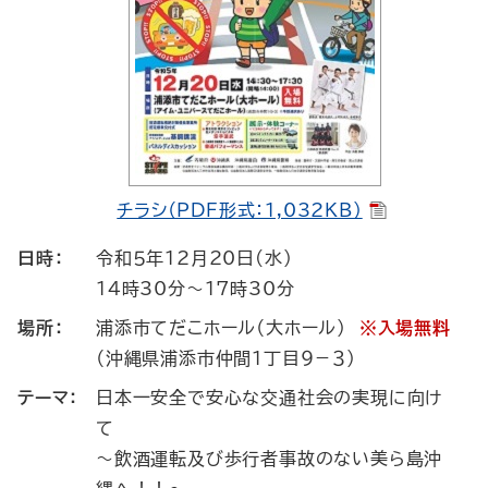
チラシ（PDF形式：1,032KB）
日時：
令和５年12月20日(水)
14時30分～17時30分
場所：
浦添市てだこホール（大ホール）
※入場無料
（沖縄県浦添市仲間１丁目９－３）
テーマ：
日本一安全で安心な交通社会の実現に向け
て
～飲酒運転及び歩行者事故のない美ら島沖