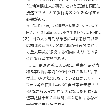
「生活道路は人が優先」という意識を国民に
浸透させることで歩行者の安全を確保する
必要がある。
※１「幼児」とは，未就園児と就園児をいう。以下
同じ。 ※２「児童」とは，小学生をいう。以下同じ。
（2） 日の入り時刻が急激に早まる秋口以降
は前述のとおり，夕暮れ時から夜間にかけ
て重大事故が多発する傾向にあり，その多
くが歩行者事故である。
また，飲酒運転による死亡・重傷事故が令
和５年以降，年間400件を超えるなど，下
げ止まりの状況になっているほか，スマート
フォン等を使用しながら自動車を走行させ
る「ながらスマホ」が要因となった死亡・重
傷事故は令和２年以降，年々増加するなど
憂慮すべき状況にある。