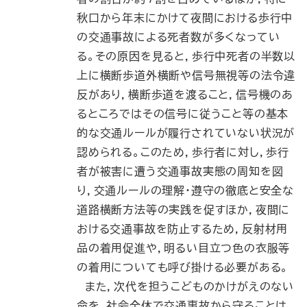
秋口から年末にかけて夜間における歩行中
の交通事故による死者数が多くなってい
る。その原因を見ると，歩行中死者の半数以
上に横断歩道外横断や信号無視等の法令違
反があり，横断歩道を渡ること，信号機のあ
るところではその信号に従うこと等の基本
的な交通ルールが履行されていない状況が
認められる。このため，歩行者に対し，歩行
者が被害に遭う交通事故実態の周知を図
り，交通ルールの理解・遵守の徹底と安全な
道路横断方法等の実践を促すほか，夜間に
おける交通事故を防止するため，反射材用
品の着用促進や，明るい目立つ色の衣服等
の着用についても呼び掛ける必要がある。
また，次代を担うこどものかけがえのない
命を，社会全体で交通事故から守ることは