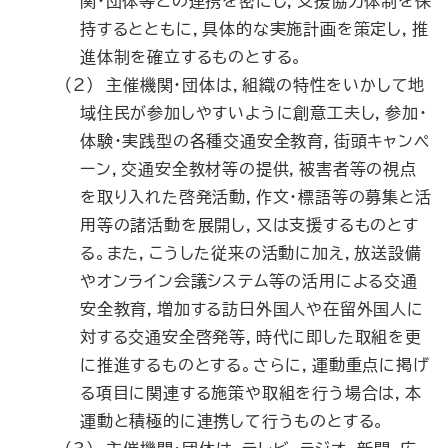
関・団体等との連携を密にし，支援協力体制を保
持するとともに，具体的な実施計画を策定し，推
進体制を確立するものとする。
（2） 主催機関・団体は，組織の特性をいかして地
域住民が参加しやすいように創意工夫し，参加・
体験・実践型の各種交通安全教育，街頭キャンペ
ーン，交通安全教材等の提供，被害者等の視点
を取り入れた啓発活動，作文・標語等の募集と活
用等の諸活動を展開し，又は支援するものとす
る。また，こうした従来の活動に加え，放送設備
やオンライン会議システム等の活用による交通
安全教育，増加する訪日外国人や在留外国人に
対する交通安全啓発等，時代に即した取組を更
に推進するものとする。さらに，運動重点に掲げ
る項目に関連する施策や取組を行う場合は，本
運動と積極的に連携して行うものとする。