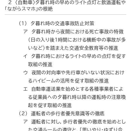
2 〈自動車〉夕暮れ時の早めのライト点灯と飲酒運転や
「ながらスマホ」の根絶
（1） 夕暮れ時の交通事故防止対策
ア 夕暮れ時から夜間における死亡事故の特徴
（日の入り後１時間における横断中の事故が多
いなど）を踏まえた交通安全教育等の推進
イ 夕暮れ時におけるライトの早めの点灯を促す
取組の推進
ウ 夜間の対向車や先行車がいない状況におけ
るハイビームの活用を促す取組の推進
エ 自動車運送業を始めとする各種事業者によ
る従業員への夕暮れ時以降の運転時の注意喚
起を促す取組の推進
（2） 運転者の歩行者優先意識等の徹底
ア 運転者に対し，歩行者優先の徹底を始めとし
た交通ルールの遵守と，「思いやり・ゆずり合