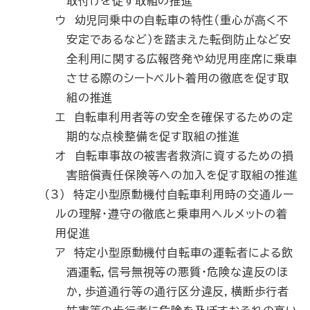
取付けを促す取組の推進
ウ 幼児同乗中の自転車の特性（重心が高く不
安定であるなど）を踏まえた転倒防止など安
全利用に関する広報啓発や幼児用座席に乗車
させる際のシートベルト着用の徹底を促す取
組の推進
エ 自転車利用者等の安全を確保するための定
期的な点検整備を促す取組の推進
オ 自転車事故の被害者救済に資するための損
害賠償責任保険等への加入を促す取組の推進
（3） 特定小型原動機付自転車利用時の交通ルー
ルの理解・遵守の徹底と乗車用ヘルメットの着
用促進
ア 特定小型原動機付自転車の運転者による飲
酒運転，信号無視等の悪質・危険な違反のほ
か，歩道通行等の通行区分違反，横断歩行者