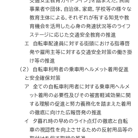
交通安全教育ガイドライン」を踏まえた，民間
事業者や団体，自治体，家庭，学校等の様々な
教育主体による，それぞれが有する知見や教
育機会を活用した心身の発達状況等のライフ
ステージに応じた交通安全教育の推進
エ 自転車配達員に対する街頭における指導啓
発や雇用主等に対する交通安全対策の働き掛
け等の推進
（2） 自転車利用者の乗車用ヘルメット着用促進
と安全確保対策
ア 全ての自転車利用者に対する乗車用ヘルメ
ット着用の必要性及びその被害軽減効果に関
する理解の促進と努力義務化を踏まえた着用
の徹底に向けた広報啓発の推進
イ 夕暮れ時の早めのライト点灯の徹底と自転
車の視認性を向上させるための反射用品等の