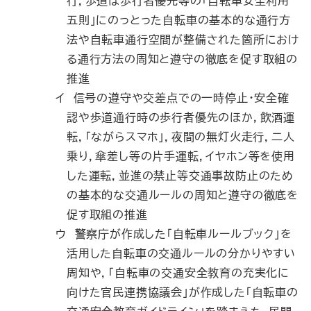
行，歩道は歩行者優先等の「自転車安全利用
五則」にのっとった自転車の基本的な通行方
法や自転車通行空間が整備された箇所におけ
る通行方法の周知と遵守の徹底を促す取組の
推進
イ 信号の遵守や交差点での一時停止・安全確
認や歩道通行時の歩行者優先のほか，飲酒運
転，「ながらスマホ」，夜間の無灯火走行，二人
乗り，傘差し等の片手運転，イヤホン等を使用
した運転，並進の禁止等交通事故防止のため
の基本的な交通ルールの周知と遵守の徹底を
促す取組の推進
ウ 警察庁が作成した「自転車ルールブック」を
活用した自転車の交通ルールの分かりやすい
周知や，「自転車の交通安全教育の充実化に
向けた官民連携協議会」が作成した「自転車の