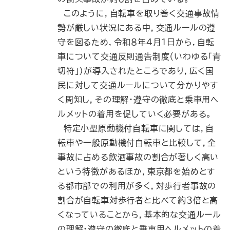
このように，自転車を取り巻く交通事故情
勢が厳しい状況にある中，交通ルールの遵
守を図るため，令和８年４月１日から，自転
車について交通反則通告制度（いわゆる「青
切符」）が導入されたところであり，広く国
民に対して交通ルールについて分かりやす
く周知し，その理解・遵守の徹底と乗車用ヘ
ルメットの着用を促していく必要がある。
特定小型原動機付自転車に関しては，自
転車や一般原動機付自転車と比較して，全
事故に占める飲酒事故の割合が著しく高い
という特徴があるほか，東京都を始めとす
る都市部での利用が多く，対歩行者事故の
割合が自転車対歩行者と比べて約３倍と高
くなっていることから，基本的な交通ルール
の理解・遵守の徹底と乗車用ヘルメットの着