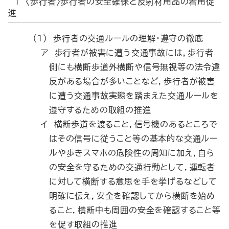
１ 〈歩行者〉歩行者の安全確保と反射材用品の着用促
進
（1） 歩行者の交通ルールの理解・遵守の徹底
ア 歩行者が被害に遭う交通事故には，歩行者
側にも横断歩道外横断や信号無視等の法令違
反がある場合が多いことなど，歩行者が被害
に遭う交通事故実態を踏まえた交通ルールを
遵守するための取組の推進
イ 横断歩道を渡ること，信号機のあるところで
はその信号に従うこと等の基本的な交通ルー
ルや歩きスマホの危険性の周知に加え，自ら
の安全を守るための交通行動として，運転者
に対して横断する意思を手を挙げるなどして
明確に伝え，安全を確認してから横断を始め
ること，横断中も周囲の安全を確認すること等
を促す取組の推進