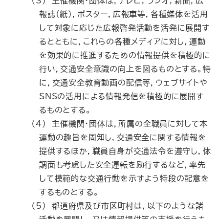
（3） 主催機関・団体は，テレビ，ラジオ，新聞，広
報誌(紙)，ポスター，広報車等，各種媒体を活用
して対象に応じた広報啓発活動を活発に展開す
るとともに，これらの各種メディアに対し，運動
を効果的に推進するための情報提供を積極的に
行い，交通安全意識の向上を図るものとする。特
に，交通安全教育動画の配信等，ウェブサイトや
SNS
の活用による情報発信を積極的に展開す
るものとする。
（4） 主催機関･団体は，所属の全職員に対して本
運動の趣旨を周知し，交通安全に関する情報を
提供するほか，職員自身が交通法令を遵守し，体
調面も考慮した安全運転を励行するなど，率先
して模範的な交通行動を示すよう特段の配意を
するものとする。
（5） 都道府県及び市区町村は，以下のような諸