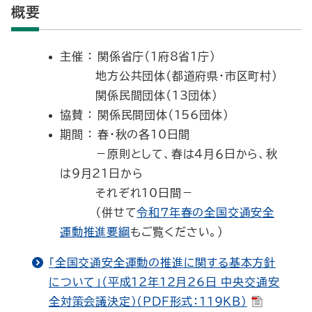
概要
主催 ： 関係省庁（1府8省1庁）
地方公共団体（都道府県・市区町村）
関係民間団体（13団体）
協賛 ： 関係民間団体（156団体）
期間 ： 春・秋の各10日間
－原則として、春は４月６日から、秋
は９月21日から
それぞれ10日間－
（併せて
令和７年春の全国交通安全
運動推進要綱
もご覧ください。）
「全国交通安全運動の推進に関する基本方針
について」（平成12年12月26日 中央交通安
全対策会議決定）（PDF形式：119KB）