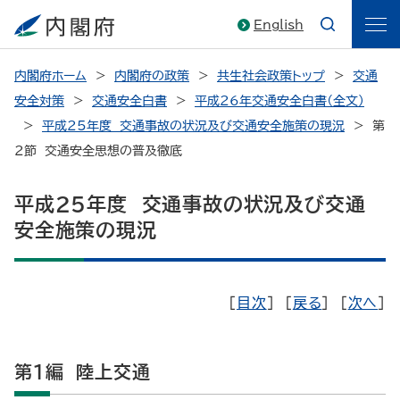
English
内閣府ホーム
内閣府の政策
共生社会政策トップ
交通
安全対策
交通安全白書
平成26年交通安全白書（全文）
平成25年度 交通事故の状況及び交通安全施策の現況
第
2節 交通安全思想の普及徹底
平成25年度 交通事故の状況及び交通
安全施策の現況
［
目次
］ ［
戻る
］ ［
次へ
］
第1編 陸上交通