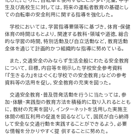
化した。さらに，自転車を使用することが多い児童，中学
生及び高校生に対しては，将来の運転者教育の基礎とし
ての自転車の安全利用に関する指導を強化した。
学校においては，学習指導要領等に基づき，体育・保健
体育の時間はもとより，関連する教科・領域や道徳，総合
的な学習の時間，特別活動及び自立活動など，教育活動
全体を通じて計画的かつ組織的な指導に努めている。
また，交通安全のみならず生活全般にわたる安全教育
について，目標，内容等を明示した学校安全参考資料
「『生きる力』をはぐくむ学校での安全教育」などの参考
資料等の活用を促し，安全教育の充実を図った。
交通安全教育・普及啓発活動を行うに当たっては，参
加・体験・実践型の教育方法を積極的に取り入れるととも
に，教材の充実を図り，インターネットを活用した実施主
体間の相互利用の促進を図るなどして，国民が自ら納得
して安全な交通行動を実践することができるよう，必要
な情報を分かりやすく提 供することに努めた。