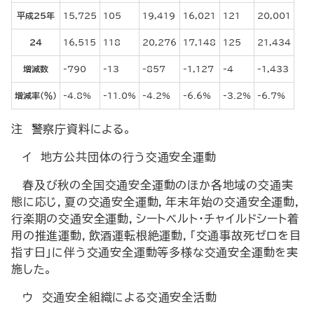
平成25年
15,725
105
19,419
16,021
121
20,001
24
16,515
118
20,276
17,148
125
21,434
増減数
-790
-13
-857
-1,127
-4
-1,433
増減率（％）
-4.8%
-11.0%
-4.2%
-6.6%
-3.2%
-6.7%
注 警察庁資料による。
イ 地方公共団体の行う交通安全運動
春及び秋の全国交通安全運動のほか各地域の交通実
態に応じ，夏の交通安全運動，年末年始の交通安全運動，
行楽期の交通安全運動，シートベルト・チャイルドシート着
用の推進運動，飲酒運転根絶運動，「交通事故死ゼロを目
指す日」に伴う交通安全運動等多様な交通安全運動を実
施した。
ウ 交通安全組織による交通安全活動