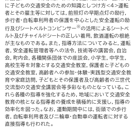
に子どもの交通安全のための知識としつけ方<4>運転
者とその雇主等に対しては，前照灯の早期点灯の励行，
歩行者・自転車利用者の保護を中心とした安全運転の励
※
行及びシートベルトコンビンサー
の活用によるシートベ
ルト及びチャイルドシートの正しい着用，飲酒運転の根絶
が主なものである。また，指導方法についてみると，運転
者，安全運転管理者等への法令，技術等の講習会，自治
会，町内会，各種関係団体での座談会，小学生，中学生，
高校生等を対象とする交通安全教室，保護者と子どもの
交通安全教室，高齢者への参加・体験・実践型交通安全教
育や家庭訪問，子どもとその保護者及び高齢者の三世代
交流型の交通安全講習会等多彩なものとなっている。こ
れら各種の指導を強化するため，地域において交通安全
教育の核となる指導者の養成を積極的に支援し，指導の
効率化を図った。なお，運動期間中には，街頭での歩行
者，自転車利用者及び二輪車・自動車の運転者に対する
直接指導も行われた。