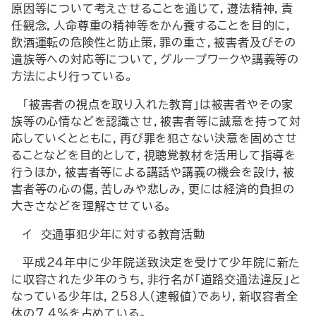
原因等について考えさせることを通じて，遵法精神，責
任観念，人命尊重の精神等をかん養することを目的に，
飲酒運転の危険性と防止策，罪の重さ，被害者及びその
遺族等への対応等について，グループワークや講義等の
方法により行っている。
「被害者の視点を取り入れた教育」は被害者やその家
族等の心情などを認識させ，被害者等に誠意を持って対
応していくとともに，再び罪を犯さない決意を固めさせ
ることなどを目的として，視聴覚教材を活用して指導を
行うほか，被害者等による講話や講義の機会を設け，被
害者等の心の傷，苦しみや悲しみ，更には経済的負担の
大きさなどを理解させている。
イ 交通事犯少年に対する教育活動
平成24年中に少年院送致決定を受けて少年院に新た
に収容された少年のうち，非行名が「道路交通法違反」と
なっている少年は，258人（速報値）であり，新収容者全
体の7.4％を占めている。