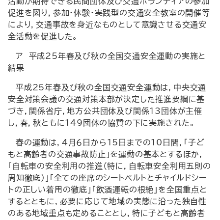
活動が期待できる民間団体及び交通ボランティアの参加
促進を図り，参加・体験・実践型の交通安全教室の開催等
により，交通事故を身近なものとして意識させる交通安
全活動を促進した。
ア 平成25年春及び秋の全国交通安全運動の実施と
結果
平成25年春及び秋の全国交通安全運動は，中央交通
安全対策会議の交通対策本部が決定した推進要綱に基
づき，関係省庁，地方公共団体及び関係13団体が主催
し，春，秋ともに149団体の協賛の下に実施された。
春の運動は，４月６日から15日までの10日間，「子ど
もと高齢者の交通事故防止」を運動の基本とするほか，
「自転車の安全利用の推進（特に，自転車安全利用五則の
周知徹底）」「全ての座席のシートベルトとチャイルドシー
トの正しい着用の徹底」「飲酒運転の根絶」を全国重点と
するとともに，必要に応じて地域の実態に沿った独自性
のある地域重点も定めることとし，特に子どもと高齢者