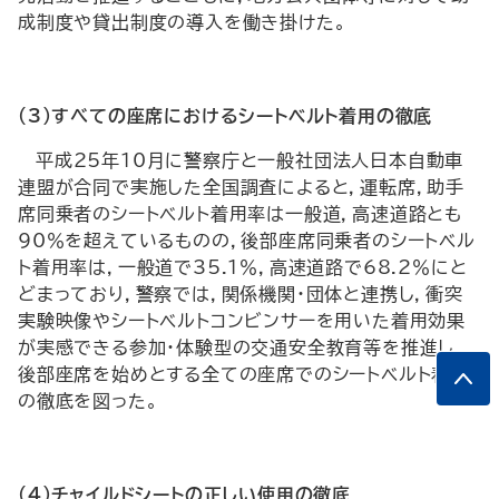
成制度や貸出制度の導入を働き掛けた。
（3）すべての座席におけるシートベルト着用の徹底
平成25年10月に警察庁と一般社団法人日本自動車
連盟が合同で実施した全国調査によると，運転席，助手
席同乗者のシートベルト着用率は一般道，高速道路とも
90％を超えているものの，後部座席同乗者のシートベル
ト着用率は，一般道で35.1％，高速道路で68.2％にと
どまっており，警察では，関係機関・団体と連携し，衝突
実験映像やシートベルトコンビンサーを用いた着用効果
が実感できる参加・体験型の交通安全教育等を推進し，
後部座席を始めとする全ての座席でのシートベルト着用
の徹底を図った。
（4）チャイルドシートの正しい使用の徹底