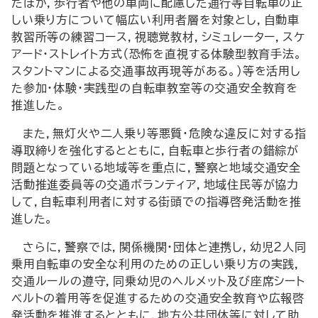
たほか，歩行者や他の車両に配慮した通行等自転車の正
しい乗り方について幅広い利用者層を対象とし，自動車
教習所等の練習コース，視聴覚教材，シミュレーター，スケ
アード・ストレイト方式（恐怖を直視する体験型教育手法。
スタントマンによる交通事故再現等がある。）等を活用し
た参加・体験・実践型の自転車教室等の交通安全教育を
推進した。
また，無灯火や二人乗り等悪質・危険な違反に対する指
導取締りを強化するとともに，自転車と歩行者の錯綜が
問題となっている地域等を重点に，警察と地域交通安全
活動推進委員等の交通ボランティア，地域住民等が協力
して，自転車利用者に対する街頭での指導啓発活動を推
進した。
さらに，警察では，関係機関・団体と連携し，幼児２人同
乗用自転車の安全な利用のための正しい乗り方の実践，
交通ルールの遵守，同乗幼児のヘルメット及び座席シート
ベルトの着用等を促進するための交通安全教育や広報啓
発活動を推進するとともに，地方公共団体等に対して助