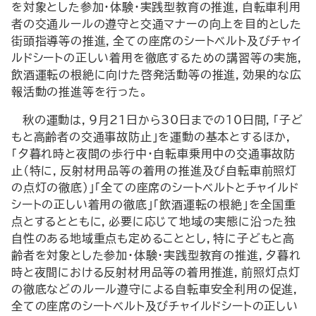
を対象とした参加・体験・実践型教育の推進，自転車利用
者の交通ルールの遵守と交通マナーの向上を目的とした
街頭指導等の推進，全ての座席のシートベルト及びチャイ
ルドシートの正しい着用を徹底するための講習等の実施，
飲酒運転の根絶に向けた啓発活動等の推進，効果的な広
報活動の推進等を行った。
秋の運動は，９月21日から30日までの10日間，「子ど
もと高齢者の交通事故防止」を運動の基本とするほか，
「夕暮れ時と夜間の歩行中・自転車乗用中の交通事故防
止（特に，反射材用品等の着用の推進及び自転車前照灯
の点灯の徹底）」「全ての座席のシートベルトとチャイルド
シートの正しい着用の徹底」「飲酒運転の根絶」を全国重
点とするとともに，必要に応じて地域の実態に沿った独
自性のある地域重点も定めることとし，特に子どもと高
齢者を対象とした参加・体験・実践型教育の推進，夕暮れ
時と夜間における反射材用品等の着用推進，前照灯点灯
の徹底などのルール遵守による自転車安全利用の促進，
全ての座席のシートベルト及びチャイルドシートの正しい