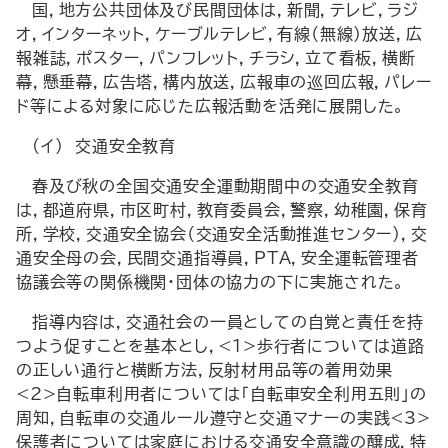
国，地方公共団体及び民間団体は，新聞，テレビ，ラジ
オ，インターネット，ケーブルテレビ，有線（無線）放送，広
報雑誌，ポスター，パンフレット，チラシ，立て看板，横断
幕，懸垂幕，広告塔，構内放送，広報車の巡回広報，パレー
ド等による対象に応じた広報活動を活発に展開した。
(イ) 交通安全教育
春及び秋の全国交通安全運動期間中の交通安全教育
は，都道府県，市区町村，教育委員会，警察，幼稚園，保育
所，学校，交通安全協会（交通安全活動推進センター），交
通安全母の会，民間交通指導員，PTA，安全運転管理者
協議会等の関係機関・団体の協力の下に実施された。
指導内容は，交通社会の一員としての自覚と責任を持
つよう促すことを基本とし，<1>歩行者については道路
の正しい通行と横断方法，反射材用品等の着用効果
<2>自転車利用者については「自転車安全利用五則」の
周知，自転車の交通ルール遵守と交通マナーの実践<3>
保護者については家庭における交通安全意識の醸成，特