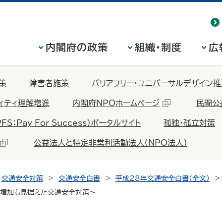
内閣府の政策
組織・制度
広
策
障害者施策
バリアフリー・ユニバーサルデザイン推
ィティ理解増進
内閣府NPOホームページ
民間公
Pay For Success）ポータルサイト
孤独・孤立対策
公益法人と特定非営利活動法人（NPO法人）
交通安全対策
交通安全白書
平成28年交通安全白書（全文）
の増加も見据えた交通安全対策～