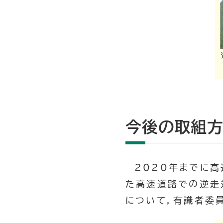
今後の取組
2020年までに
た高速道路での逆走
について，有識者委