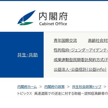
青年国際交流
高齢社会対
性的指向・ジェンダーアイデンテ
共生・共助
成果連動型民間委託契約方式（PFS：
公益法人・公益信託（公益info）
内閣府ホーム
内閣府の政策
共生社会政策トップ
トピックス 高速道路での逆走に対する取組～認知症高齢者