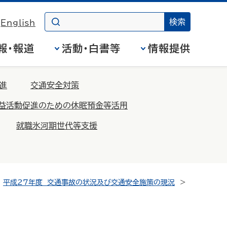
English
報・報道
活動・白書等
情報提供
進
交通安全対策
益活動促進のための休眠預金等活用
就職氷河期世代等支援
平成27年度 交通事故の状況及び交通安全施策の現況