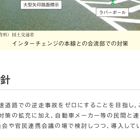
方針
高速道路での逆走事故をゼロにすることを目指し，
対策の拡充に加え，自動車メーカー等の民間と
員会や官民連携会議の場で検討しつつ，導入して