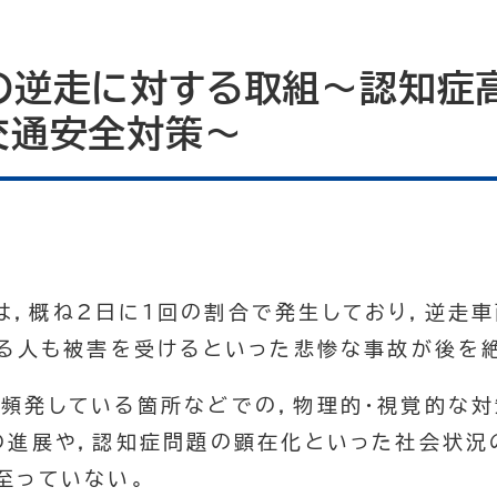
の逆走に対する取組～認知症
交通安全対策～
は，概ね2日に1回の割合で発生しており，逆走
いる人も被害を受けるといった悲惨な事故が後を
が頻発している箇所などでの，物理的・視覚的な対
の進展や，認知症問題の顕在化といった社会状況
至っていない。