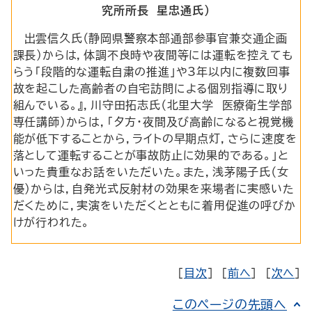
究所所長 星忠通氏）
出雲信久氏（静岡県警察本部通部参事官兼交通企画
課長）からは，体調不良時や夜間等には運転を控えても
らう「段階的な運転自粛の推進」や3年以内に複数回事
故を起こした高齢者の自宅訪問による個別指導に取り
組んでいる。』，川守田拓志氏（北里大学 医療衛生学部
専任講師）からは，「夕方・夜間及び高齢になると視覚機
能が低下することから，ライトの早期点灯，さらに速度を
落として運転することが事故防止に効果的である。」と
いった貴重なお話をいただいた。また，浅茅陽子氏（女
優）からは，自発光式反射材の効果を来場者に実感いた
だくために，実演をいただくとともに着用促進の呼びか
けが行われた。
［
目次
］ ［
前へ
］ ［
次へ
］
このページの先頭へ