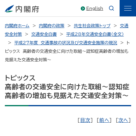
English
内閣府ホーム
内閣府の政策
共生社会政策トップ
交通
安全対策
交通安全白書
平成28年交通安全白書（全文）
平成27年度 交通事故の状況及び交通安全施策の現況
ト
ピックス 高齢者の交通安全に向けた取組～認知症高齢者の増加も
見据えた交通安全対策～
トピックス
高齢者の交通安全に向けた取組～認知症
高齢者の増加も見据えた交通安全対策～
［
目次
］ ［
前へ
］ ［
次へ
］