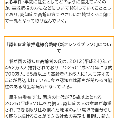
よる事件・事故に社会としてどのように備えていくの
か，実態把握の方法などについて検討していくこととし
ており，認知症や高齢の方にやさしい地域づくりに向け
て一丸となって取り組んでいく。
「認知症施策推進総合戦略（新オレンジプラン）」につい
て
我が国の認知症高齢者の数は，2012（平成24）年で
462万人と推計されており，2025（平成37）年には約
700万人，65歳以上の高齢者の約5人に1人に達する
ことが見込まれている。今や認知症は誰もが関わる可能
性のある身近な病気となっている。
厚生労働省では，団塊の世代が75歳以上となる
2025（平成37）年を見据え，認知症の人の意思が尊重
され，できる限り住み慣れた地域のよい環境で自分らし
く暮らし続けることができる社会の実現を目指し，新た