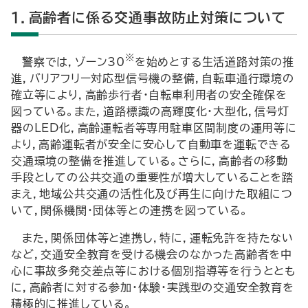
1．高齢者に係る交通事故防止対策について
※
警察では，ゾーン30
を始めとする生活道路対策の推
進，バリアフリー対応型信号機の整備，自転車通行環境の
確立等により，高齢歩行者・自転車利用者の安全確保を
図っている。また，道路標識の高輝度化・大型化，信号灯
器のLED化，高齢運転者等専用駐車区間制度の運用等に
より，高齢運転者が安全に安心して自動車を運転できる
交通環境の整備を推進している。さらに，高齢者の移動
手段としての公共交通の重要性が増大していることを踏
まえ，地域公共交通の活性化及び再生に向けた取組につ
いて，関係機関・団体等との連携を図っている。
また，関係団体等と連携し，特に，運転免許を持たない
など，交通安全教育を受ける機会のなかった高齢者を中
心に事故多発交差点等における個別指導等を行うととも
に，高齢者に対する参加・体験・実践型の交通安全教育を
積極的に推進している。