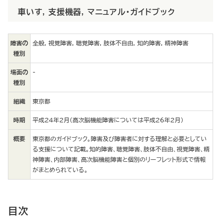
車いす
,
支援機器
,
マニュアル・ガイドブック
障害の
全般, 視覚障害, 聴覚障害, 肢体不自由, 知的障害, 精神障害
種別
場面の
-
種別
組織
東京都
時期
平成24年2月(高次脳機能障害については平成26年2月)
概要
東京都のガイドブック。障害及び障害者に対する理解と必要としてい
る支援について記載。知的障害、聴覚障害、肢体不自由、視覚障害、精
神障害、内部障害、高次脳機能障害と個別のリーフレット形式で情報
がまとめられている。
目次