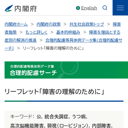
English
内閣府ホーム
内閣府の政策
共生社会政策トップ
障害
者施策
もっと詳しく
基本的枠組み
障害を理由とする
差別の解消の推進
合理的配慮等具体例データ集（合理的配慮サ
ーチ）
リーフレット「障害の理解のために」
リーフレット「障害の理解のために」
キーワード：
公
,
統合失調症
,
うつ病
,
高次脳機能障害
,
弱視(ロービジョン)
,
内部障害
,