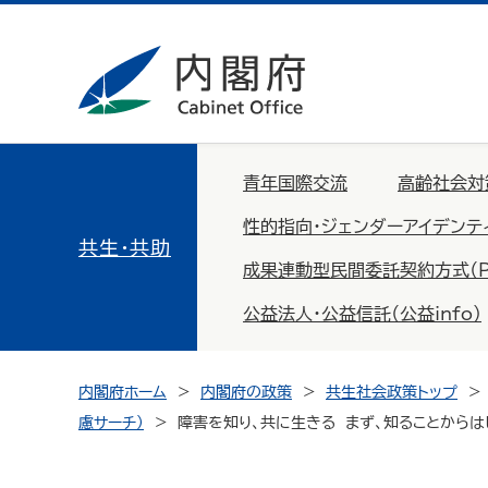
青年国際交流
高齢社会対
性的指向・ジェンダーアイデンテ
共生・共助
成果連動型民間委託契約方式（PFS：
公益法人・公益信託（公益info）
内閣府ホーム
内閣府の政策
共生社会政策トップ
慮サーチ）
障害を知り、共に生きる まず、知ることからは