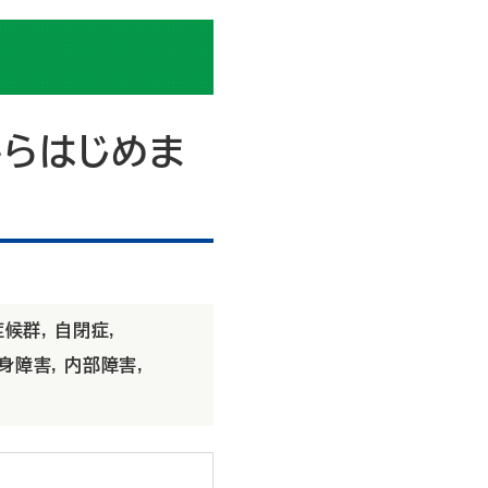
からはじめま
症候群
,
自閉症
,
身障害
,
内部障害
,