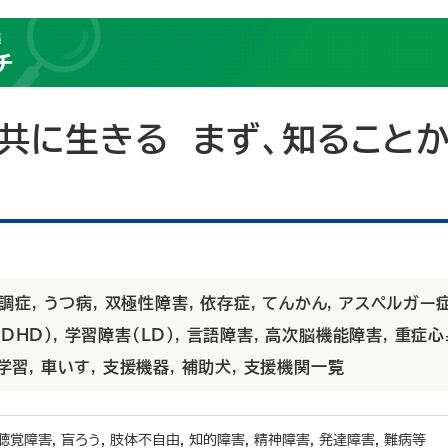
共に生きる まず、知ること
調症
,
うつ病
,
双極性障害
,
依存症
,
てんかん
,
アスペルガー
DHD)
,
学習障害(LD)
,
言語障害
,
高次脳機能障害
,
重症心
学習
,
車いす
,
支援機器
,
補助犬
,
支援機関一覧
 聴覚障害, 盲ろう, 肢体不自由, 知的障害, 精神障害, 発達障害, 難病等