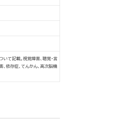
ついて記載。視覚障害、聴覚・言
害、依存症、てんかん、高次脳機