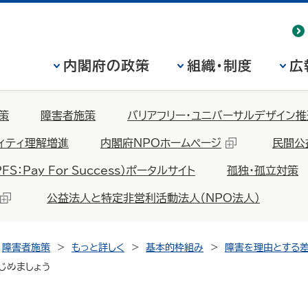
内閣府の政策
組織・制度
広
策
障害者施策
バリアフリー・ユニバーサルデザイン推
ィティ理解増進
内閣府NPOホームページ
民間公
Pay For Success）ポータルサイト
孤独・孤立対策
公益法人と特定非営利活動法人（NPO法人）
障害者施策
もっと詳しく
基本的枠組み
障害を理由とする
じめましょう