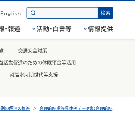
English
報・報道
活動・白書等
情報提供
進
交通安全対策
益活動促進のための休眠預金等活用
就職氷河期世代等支援
差別の解消の推進
合理的配慮等具体例データ集（合理的配