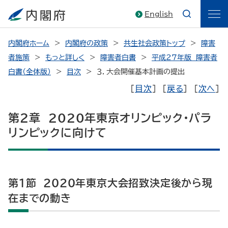
English
内閣府ホーム
内閣府の政策
共生社会政策トップ
障害
者施策
もっと詳しく
障害者白書
平成27年版 障害者
白書（全体版）
目次
３．大会開催基本計画の提出
［
目次
］ ［
戻る
］ ［
次へ
］
第２章 2020年東京オリンピック・パラ
リンピックに向けて
第１節 2020年東京大会招致決定後から現
在までの動き