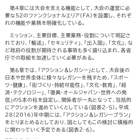
第４章には大会を支える機能として、大会の運営に必
要な52のファンクショナルエリア（FA）を設置し、それぞ
れの機能や業務を明確化している。
ミッション、主要目標、主要業務・役割について明記さ
れており、「輸送」、「セキュリティ」、「出入国」、「文化」、な
ど政府の役割が期待される事項も多く盛り込まれ、各省
庁での取組を加速していく必要がある。
第６章では、「アクション＆レガシー」として、大会後の
日本や世界全体に様々なレガシーを残すため、「スポー
ツ・健康」、「街づくり・持続可能性」、「文化・教育」、「経
済・テクノロジー」、「復興・オールジャパン・世界への発
信」の５本の柱を設定し、関係者が一丸となって、包括的
にアクションを進めていくとしている（図表２-５）。平成
28（2016）年中期には、「アクション＆レガシープラン」
をとりまとめるとしており、国としてもこの検討に積極的
に関わっていく予定である（図表２-６）。