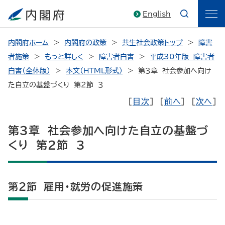
English
内閣府ホーム
内閣府の政策
共生社会政策トップ
障害
者施策
もっと詳しく
障害者白書
平成30年版 障害者
白書（全体版）
本文（HTML形式）
第３章 社会参加へ向け
た自立の基盤づくり 第２節 ３
［
目次
］ ［
前へ
］ ［
次へ
］
第３章 社会参加へ向けた自立の基盤づ
くり 第２節 ３
第２節 雇用・就労の促進施策