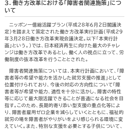
３．働き方改革における「障害者関連施策」につ
いて
ニッポン一億総活躍プラン（平成28年６月２日閣議決
定）を踏まえて策定された働き方改革実行計画（平成29
年３月28日働き方改革実現会議決定。以下「本実行計
画」という。）では、日本経済再生に向けた最大のチャレ
ンジは働き方改革であるとし、働く人の視点に立って、労
働制度の抜本改革を行うこととされた。
障害者関連施策については、本実行計画において、「障
害者等の希望や能力を活かした就労支援の推進」として
位置付けられており、今後の対応の方向性について「障
害者等が希望や能力、適性を十分に活かし、障害の特性
等に応じて最大限活躍できることが普通になる社会を目
指す。このため、長期的寄り添い型支援の重点化等によ
り、障害者雇用ゼロ企業を減らしていくとともに、福祉的
就労の場を障害者がやりがいをより感じられる環境に変
えていく。また、特別な支援を必要とする子供について、