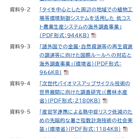
資料9-2
「タイを中心とした周辺の地域での植物工
場等環境制御システムを活用した 低コス
ト農業生産システムの海外調査事業」
（PDF形式：944KB）
資料9-3
「諸外国での金属・自然資源等の再生資源
の調達等に向けた国際ルールへの対応と
海外調査事業」（環境省）（PDF形式：
966KB）
資料9-4
「次世代バイオマスアップサイクル技術の
世界展開に向けた調査研究」（農林水産
省）（PDF形式：2180KB）
資料9-5
「産官学連携による熱中症リスク低減のた
めの先端的な暑さ指数計測技術の社会実
装」（環境省）（PDF形式：1184KB）