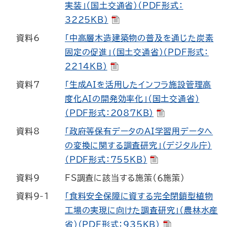
実装」（国土交通省）（PDF形式：
3225KB）
資料6
「中高層木造建築物の普及を通じた炭素
固定の促進」（国土交通省）（PDF形式：
2214KB）
資料7
「生成AIを活用したインフラ施設管理高
度化AIの開発効率化」（国土交通省）
（PDF形式：2087KB）
資料8
「政府等保有データのAI学習用データへ
の変換に関する調査研究」（デジタル庁）
（PDF形式：755KB）
資料9
FS調査に該当する施策（６施策）
資料9-1
「食料安全保障に資する完全閉鎖型植物
工場の実現に向けた調査研究」（農林水産
省）（PDF形式：935KB）