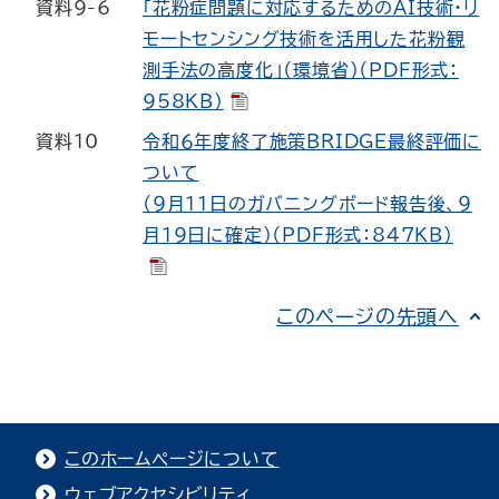
資料9-6
「花粉症問題に対応するためのAI技術・リ
モートセンシング技術を活用した花粉観
測手法の高度化」（環境省）（PDF形式：
958KB）
資料10
令和６年度終了施策BRIDGE最終評価に
ついて
（９月11日のガバニングボード報告後、９
月19日に確定）（PDF形式：847KB）
このページの先頭へ
このホームページについて
ウェブアクセシビリティ