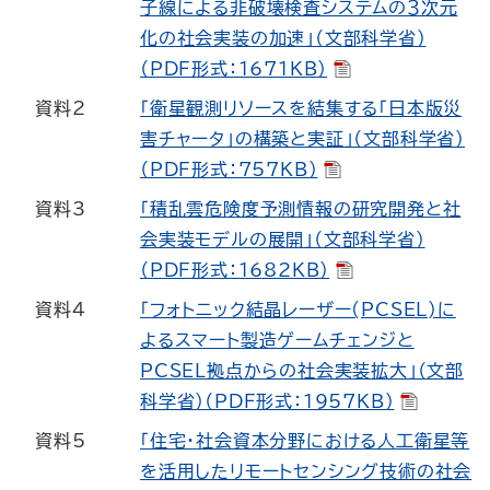
子線による非破壊検査システムの３次元
化の社会実装の加速」（文部科学省）
（PDF形式：1671KB）
資料2
「衛星観測リソースを結集する「日本版災
害チャータ」の構築と実証」（文部科学省）
（PDF形式：757KB）
資料3
「積乱雲危険度予測情報の研究開発と社
会実装モデルの展開」（文部科学省）
（PDF形式：1682KB）
資料4
「フォトニック結晶レーザー(PCSEL)に
よるスマート製造ゲームチェンジと
PCSEL拠点からの社会実装拡大」（文部
科学省）（PDF形式：1957KB）
資料5
「住宅・社会資本分野における人工衛星等
を活用したリモートセンシング技術の社会