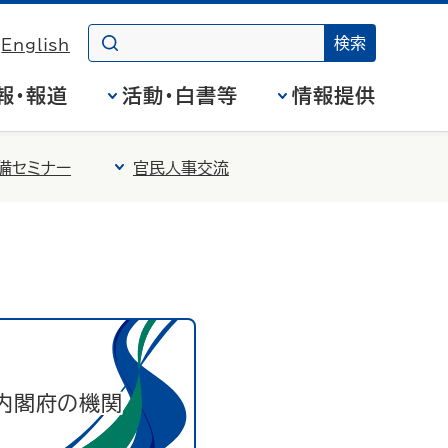
English
報・報道
活動・白書等
情報提供
備セミナー
官民人事交流
内閣府の機関