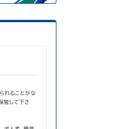
られることがな
保管して下さ
 求人者、職業