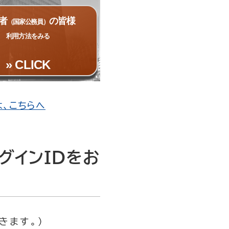
者
の皆様
（国家公務員）
利用方法をみる
» CLICK
は、こちらへ
グインIDをお
きます。）