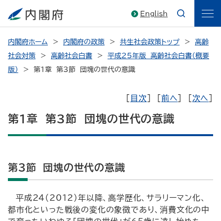
English
内閣府ホーム
内閣府の政策
共生社会政策トップ
高齢
社会対策
高齢社会白書
平成25年版 高齢社会白書（概要
版）
第1章 第3節 団塊の世代の意識
[
目次
] [
前へ
] [
次へ
]
第1章 第3節 団塊の世代の意識
第3節 団塊の世代の意識
平成24（2012）年以降、高学歴化、サラリーマン化、
都市化といった戦後の変化の象徴であり、消費文化の中