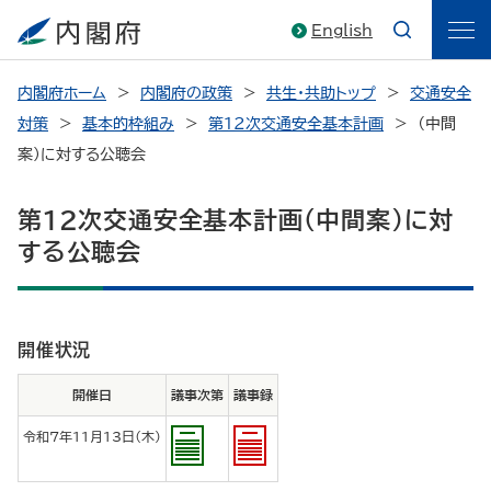
English
内閣府ホーム
内閣府の政策
共生・共助トップ
交通安全
対策
基本的枠組み
第12次交通安全基本計画
（中間
案）に対する公聴会
第12次交通安全基本計画（中間案）に対
する公聴会
開催状況
開催日
議事次第
議事録
令和７年11月13日（木）