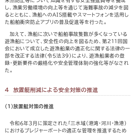
未然防止等について知識を有する安全推進員等を養成
し、漁業労働環境の向上等を通じて海難事故の減少を図
るとともに、漁船への
AIS
搭載やスマートフォンを活用し
た船舶衝突防止アプリの普及促進等を行った。
加えて、漁船に次いで船舶事故隻数が多くなっている
遊漁船について、安全性の向上を図るため、第211回国
会において成立した遊漁船業の適正化に関する法律の一
部を改正する法律（令５法39）により、遊漁船業者の登
録・更新要件の厳格化や安全管理体制の強化等がなされ
た。
４ 放置艇削減による安全対策の推進
(1)放置艇対策の推進
令和６年３月に策定された「三水域（港湾・河川・漁港）
におけるプレジャーボートの適正な管理を推進するため