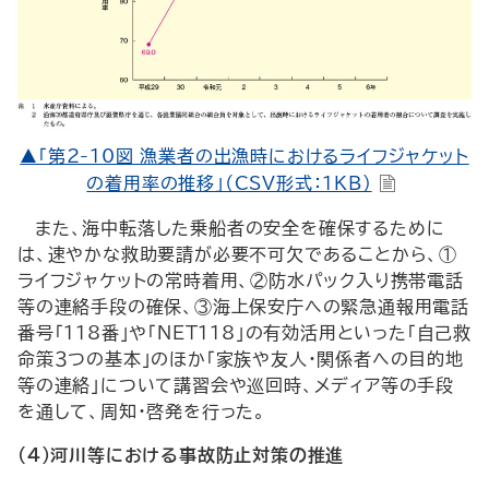
▲「第2-10図 漁業者の出漁時におけるライフジャケット
の着用率の推移」（CSV形式：1KB）
また、海中転落した乗船者の安全を確保するために
は、速やかな救助要請が必要不可欠であることから、①
ライフジャケットの常時着用、②防水パック入り携帯電話
等の連絡手段の確保、③海上保安庁への緊急通報用電話
番号「118番」や「
NET
118」の有効活用といった「自己救
命策３つの基本」のほか「家族や友人・関係者への目的地
等の連絡」について講習会や巡回時、メディア等の手段
を通して、周知・啓発を行った。
(4)河川等における事故防止対策の推進