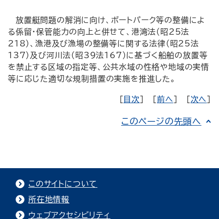
放置艇問題の解消に向け、ボートパーク等の整備によ
る係留・保管能力の向上と併せて、港湾法（昭25法
218）、漁港及び漁場の整備等に関する法律（昭25法
137）及び河川法（昭39法167）に基づく船舶の放置等
を禁止する区域の指定等、公共水域の性格や地域の実情
等に応じた適切な規制措置の実施を推進した。
［
目次
］ ［
前へ
］ ［
次へ
］
このページの先頭へ
このサイトについて
所在地情報
ウェブアクセシビリティ