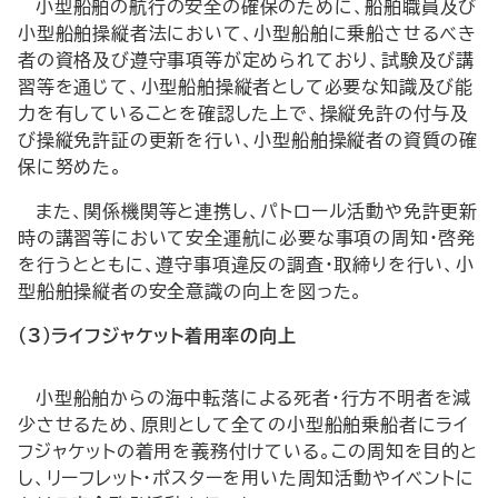
小型船舶の航行の安全の確保のために、船舶職員及び
小型船舶操縦者法において、小型船舶に乗船させるべき
者の資格及び遵守事項等が定められており、試験及び講
習等を通じて、小型船舶操縦者として必要な知識及び能
力を有していることを確認した上で、操縦免許の付与及
び操縦免許証の更新を行い、小型船舶操縦者の資質の確
保に努めた。
また、関係機関等と連携し、パトロール活動や免許更新
時の講習等において安全運航に必要な事項の周知・啓発
を行うとともに、遵守事項違反の調査・取締りを行い、小
型船舶操縦者の安全意識の向上を図った。
(3)ライフジャケット着用率の向上
小型船舶からの海中転落による死者・行方不明者を減
少させるため、原則として全ての小型船舶乗船者にライ
フジャケットの着用を義務付けている。この周知を目的と
し、リーフレット・ポスターを用いた周知活動やイベントに