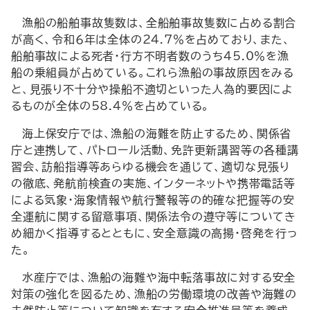
漁船の船舶事故隻数は、全船舶事故隻数に占める割合
が高く、令和６年は全体の24.7％を占めており、また、
船舶事故による死者・行方不明者数のうち45.0％を漁
船の乗組員が占めている。これら漁船の事故原因をみる
と、見張り不十分や操船不適切といった人為的要因によ
るものが全体の58.4％を占めている。
海上保安庁では、漁船の海難を防止するため、関係省
庁と連携して、パトロール活動、免許更新講習等の各種講
習会、訪船指導等あらゆる機会を通じて、適切な見張り
の徹底、発航前検査の実施、インターネットや携帯電話等
による気象・海象情報や航行警報等の的確な把握等の安
全運航に関する留意事項、関係法令の遵守等についてき
め細かく指導するとともに、安全意識の高揚・啓発を行っ
た。
水産庁では、漁船の海難や海中転落事故に対する安全
対策の強化を図るため、漁船の労働環境の改善や海難の