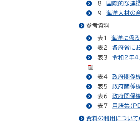
8
国際的な連携
9
海洋人材の育
参考資料
表1
海洋に係る
表2
各府省にお
表3
令和2年4
表4
政府関係機
表5
政府関係機
表6
政府関係機
表7
用語集（P
資料の利用について（