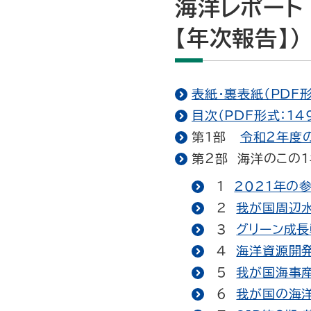
海洋レポート
【年次報告】）
表紙・裏表紙（PDF形式
目次（PDF形式：14
第１部
令和２年度の
第２部 海洋のこの1
1
2021年の参
2
我が国周辺水
3
グリーン成長
4
海洋資源開発
5
我が国海事産
6
我が国の海洋