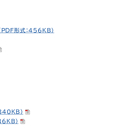
PDF形式：456KB）
40KB）
6KB）