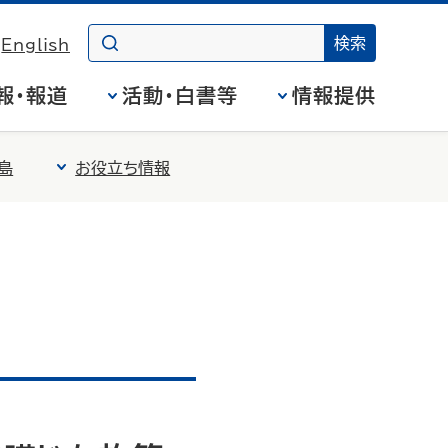
English
報・報道
活動・白書等
情報提供
島
お役立ち情報