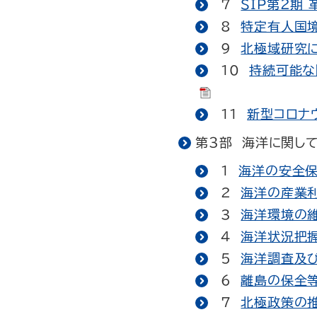
7
SIP第２期
8
特定有人国境
9
北極域研究に
10
持続可能な
11
新型コロナ
第３部 海洋に関し
1
海洋の安全保障
2
海洋の産業利
3
海洋環境の維
4
海洋状況把握
5
海洋調査及び
6
離島の保全等
7
北極政策の推