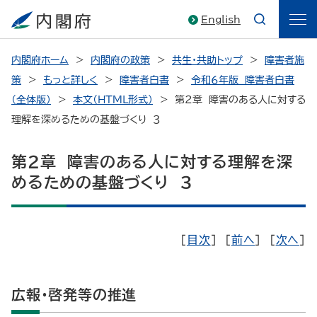
English
内閣府ホーム
内閣府の政策
共生・共助トップ
障害者施
策
もっと詳しく
障害者白書
令和６年版 障害者白書
（全体版）
本文（HTML形式）
第２章 障害のある人に対する
理解を深めるための基盤づくり ３
第２章 障害のある人に対する理解を深
めるための基盤づくり ３
［
目次
］ ［
前へ
］ ［
次へ
］
広報・啓発等の推進