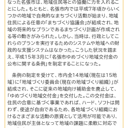
なった名張市は、地域住民等との協働に力を入れるこ
とにした。もともと、名張市内では平成7年頃からいく
つかの地域で自発的なまちづくり活動が始まり、地域
住民による任意の「まちづくり協議会」が結成され、地
域の将来的なプランであるまちづくり計画が作成され
る等の動きがみられた。しかし、当時は、行政としてこ
れらのプランを実行するためのシステムや地域への財
政的な支援システムはなかった。こうした状況を踏ま
え、平成15年3月に「名張市ゆめづくり地域交付金の
公布に関する条例」を制定することになった。
条例の制定を受けて、市内全14地域（現在は15地
域）に「地域づくり委員会（現在の地域づくり組織）」が
結成され、そこに従来の地域向け補助金を廃止して、
「ゆめづくり地域交付金」を交付した。この交付金は、
住民の合意に基づく事業であれば、ハード、ソフトは問
わず、使途が自由であるため、各地域づくり組織にお
けるさまざまな活動の原資として活用が可能であり、
地域住民が主体となって地域の課題に柔軟に対応で