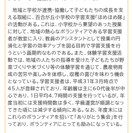
地域と学校が連携・協働して子どもたちの成長を支
える取組に、百合が丘小学校の学習支援「ほめほめ隊」
の活動がある。これは、小学校から要望のあった授業
に対して、地域の熱心なボランティアである学習支援
者が教室に入り、教員のアシスタントとして授業の円
滑化と学習の効率アップを図る目的で学習支援を行
うという画期的なものである。また、体験学習支援活
動では、地域の人たちの指導を受けた子どもたちが野
菜づくりや米づくり等の体験学習を通じて、農産物育
成の苦労や楽しみを体感し、収穫の喜びを味わう機会
となっている。学習支援者は、平成31年3月時点で
45人が登録されており、年齢層は主に60代後半が中
心であり、1日平均4.7時間の支援を行っているが、年
度当初には支援時間数は多く、学級運営が順調となっ
てきた頃には減少する傾向にある。なお、年度末には
これらのボランティアを招いて「ありがとう集会」を行
っており、ボランティアにとっても励みになっている。