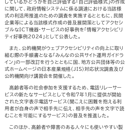
しているかどうかを自己評価する「自己評価様式」の作成
に関して、政府情報システムに係る調達における当該様
式の利活用推進のための調査を実施するとともに、民間
企業等による当該様式作成の普及展開策としてアクセシ
ブルな
ICT
機器・サービスの好事例を「情報アクセシビリ
ティ好事例2024」として公表した。
また、公的機関がウェブアクセシビリティの向上に取り
組む際の手順書となる「みんなの公共サイト運用ガイドラ
イン」の一部改訂を行うとともに国、地方公共団体等の公
式ホームページの日本産業規格（
JIS
）対応状況調査及び
公的機関向け講習会を開催した。
高齢者等の社会参加を支援するため、電話リレーサー
ビスの新たなサービスとして令和7年1月に提供が開始
された文字表示電話サービス（聞こえに困難を抱える利
用者が自身の声で相手先に伝え、相手先の声を文字で読
むことを可能にするサービス）の普及を推進した。
このほか、高齢者や障害のある人々にも使いやすい製