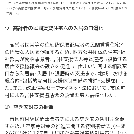
（注5）住宅金融支援機構の割増（平成10年に制度改正）貸付け戸数は、マイホーム新築
における高齢者同居世帯に対する割増貸付け戸数である（この制度は平成17年度をもっ
て廃止）。
ウ 高齢者の民間賃貸住宅への入居の円滑化
高齢者世帯等の住宅確保要配慮者の民間賃貸住宅へ
の円滑な入居を促進するため、地方公共団体の住宅・福
祉部局が関係事業者、居住支援法人等と連携し設置する
居住支援協議会の設立を促進し、住まいに関する相談窓
口から入居前・入居中・退居時の支援まで、地域における
総合的・包括的な居住支援体制整備の推進・支援を行っ
た。また、改正住宅セーフティネット法において、市区町
村による居住支援協議会の設置を努力義務化した。
② 空き家対策の推進
市区町村や民間事業者等による空き家の活用等を促
すため、「空家等対策の推進に関する特別措置法」（平成
26年法律第127号。以下「空家等対策特別措置法」とい