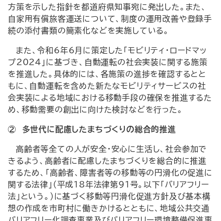
方策を示した指針を都道府県知事宛に発出した。また、
自家用有償旅客運送について、制度の運用改善や登録手
続の添付書類の簡素化などを実施している。
また、令和6年6月に策定した「モビリティ・ロードマッ
プ2024」に基づき、自動運転の社会実装に関する施策
を推進した。具体的には、各施策の進捗を確認するとと
もに、自動運転を含めた新たなモビリティサービスの社
会実装による地域における移動手段の確保を推進するた
め、移動需要の創出に向けた検討などを行った。
② 多世代に配慮したまちづくりの総合的推進
高齢者等全ての人が安全・安心に生活し、社会参加で
きるよう、高齢者に配慮したまちづくりを総合的に推進
するため、「高齢者、障害者等の移動等の円滑化の促進に
関する法律」（平成18年法律第91号。以下「バリアフリー
法」という。）に基づく移動等円滑化促進方針及び基本構
想の作成を市町村に働きかけるとともに、地域公共交通
バリアフリー化調査事業及びバリアフリー環境整備促進事