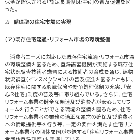
保全が確保される「認定長期優良住宅」の普及促進を図
った。
カ 循環型の住宅市場の実現
（ア）既存住宅流通・リフォーム市場の環境整備
消費者ニーズに対応した既存住宅流通・リフォーム市場
の環境整備を図るため、登録講習機関が実施する既存住
宅状況調査技術者講習による技術者の育成を通じ、建物
状況調査（インスペクション）の普及促進を図るとともに、
か
し
既存住宅に関する
瑕
疵
保険や紛争処理体制の充実、「安
心R住宅」制度の普及等に取り組んでいる。さらに、住宅
リフォーム事業の健全な発達及び消費者が安心してリフ
ォームを行うことができる環境の整備を図るため、住宅
リフォーム事業者の業務の適正な運営の確保及び消費者
への情報提供等を行う等、一定の要件を満たす住宅リフ
ォーム事業者の団体を国が登録する「住宅リフォーム事業
者団体登録制度」を実施している。