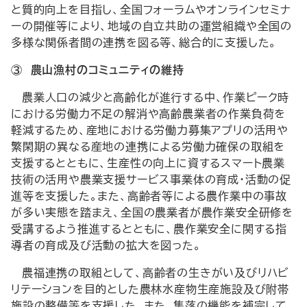
と質的向上を目指し、全国フォーラムやオンラインセミナ
ーの開催等により、地域の自立共助の運営組織や全国の
多様な関係者間の連携を図る等、総合的に支援した。
③ 農山漁村のコミュニティの維持
農業人口の減少と高齢化が進行する中、作業ピーク時
における労働力不足の解消や高齢農業者の作業負荷を
軽減するため、産地における労働力募集アプリの活用や
繁閑期の異なる産地の連携による労働力確保の取組を
支援するとともに、生産性の向上に資するスマート農業
技術の活用や農業支援サービス事業体の育成・活動の促
進等を支援した。また、高齢者等による農作業中の事故
が多い実態を踏まえ、全国の農業者が農作業安全研修を
受講するよう推進するとともに、農作業安全に関する指
導者の育成及び活動の拡大を図った。
農福連携の取組として、高齢者の生きがい及びリハビ
リテーションを目的とした農林水産物生産施設及び附帯
施設の整備等を支援した。また、集落の機能を補完して