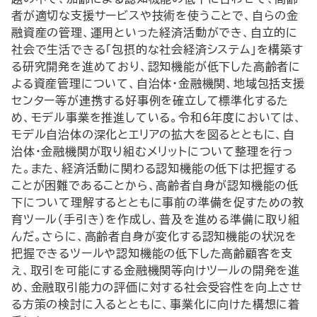
者が適切な支援サービスや技術を使うことで、自らの金
融資産の管理、運用といった経済活動ができ、自立的に
社会で生活できる「包摂的な社会経済システム」を構築す
る研究開発を進めており、認知機能が低下した高齢者に
よる資産管理について、自治体・金融機関、地域包括支援
センター等が連携する好事例を確立して標準化するた
め、モデル事業を推進している。令和6年度においては、
モデル自治体の深化とエリアの拡大を図るとともに、自
治体・金融機関が取り組むメリットについて整理を行っ
た。また、経済活動に関わる認知機能の低下は把握する
ことが困難であることから、高齢者自身が認知機能の低
下について理解するとともに事前の準備を促すための教
育ツール（手引き）を作成し、普及を進める準備に取り組
んだ。さらに、高齢者自身が変化する認知機能の状況を
把握できるツールや認知機能の低下した高齢顧客を支
え、取引を可能にする金融機関等向けツールの開発を進
め、金融取引能力の評価に対する社会受容性を向上させ
る方策の検討に入るとともに、事業化に向けた構想に着