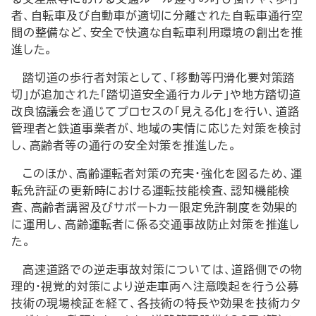
者、自転車及び自動車が適切に分離された自転車通行空
間の整備など、安全で快適な自転車利用環境の創出を推
進した。
踏切道の歩行者対策として、「移動等円滑化要対策踏
切」が追加された「踏切道安全通行カルテ」や地方踏切道
改良協議会を通じてプロセスの「見える化」を行い、道路
管理者と鉄道事業者が、地域の実情に応じた対策を検討
し、高齢者等の通行の安全対策を推進した。
このほか、高齢運転者対策の充実・強化を図るため、運
転免許証の更新時における運転技能検査、認知機能検
査、高齢者講習及びサポートカー限定免許制度を効果的
に運用し、高齢運転者に係る交通事故防止対策を推進し
た。
高速道路での逆走事故対策については、道路側での物
理的・視覚的対策により逆走車両へ注意喚起を行う公募
技術の現場検証を経て、各技術の特長や効果を技術カタ