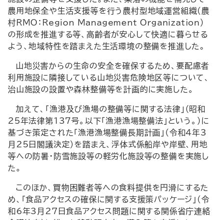
農用地保全や生活支援等を行う農村型地域運営組織（農
村
RMO
：
Region Management Organization
）
の形成を推進する等、高齢者が安心して快適に暮らせる
よう、地域特性を踏まえた生活環境の整備を推進した。
山地災害からの生命の安全を確保するため、要配慮者
利用施設に隣接している山地災害危険地区等について、
治山施設の設置や森林整備等を計画的に実施した。
加えて、「漁港及び漁場の整備等に関する法律」（昭和
25年法律第137号。以下「漁港漁場整備法」という。）に
基づき策定された「漁港漁場整備長期計画」（令和4年3
月25日閣議決定）を踏まえ、浮体式係船岸や岸壁、用地
等への防暑・防雪施設等の軽労化施設等の整備を実施し
た。
このほか、買物困難者等への食料提供を円滑にするた
め、「食品アクセスの確保に関する支援策パッケージ」（令
和6年3月27日食品アクセス問題に関する関係省庁連絡