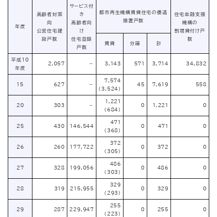
サービス付
都市再生機構賃貸住宅の優遇
高齢者対策
き
住宅金融支援
措置戸数
向
高齢者向
機構の
年度
公営住宅建
け
割増貸付け戸
設戸数
住宅登録
数
賃貸
分譲
計
戸数
平成10
2,057
－
3,143
571
3,714
34,832
年度
7,574
15
627
－
45
7,619
558
（3,524）
1,221
20
303
－
0
1,221
0
（684）
471
25
430
146,544
0
471
0
（368）
372
26
260
177,722
0
372
0
（305）
486
27
328
199,056
0
486
0
（303）
329
28
319
215,955
0
329
0
（293）
255
29
287
229,947
0
255
0
（223）