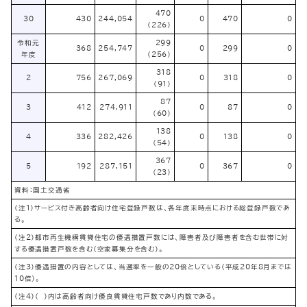
470
30
430
244,054
0
470
0
（226）
令和元
299
368
254,747
0
299
0
年度
（256）
318
2
756
267,069
0
318
0
（91）
87
3
412
274,911
0
87
0
（60）
138
4
336
282,426
0
138
0
（54）
367
5
192
287,151
0
367
0
（23）
資料：国土交通省
（注1）サービス付き高齢者向け住宅登録戸数は、各年度末時点における総登録戸数であ
る。
（注2）都市再生機構賃貸住宅の優遇措置戸数には、障害者及び障害者を含む世帯に対
する優遇措置戸数を含む（空家募集分を含む）。
（注3）優遇措置の内容としては、当選率を一般の20倍としている（平成20年8月までは
10倍）。
（注4）（ ）内は高齢者向け優良賃貸住宅戸数であり内数である。