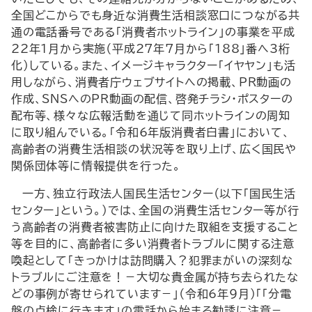
全国どこからでも身近な消費生活相談窓口につながる共
通の電話番号である「消費者ホットライン」の事業を平成
22年1月から実施（平成27年7月から「188」番へ3桁
化）している。また、イメージキャラクター「イヤヤン」も活
用しながら、消費者庁ウェブサイトへの掲載、
PR
動画の
作成、
SNS
への
PR
動画の配信、啓発チラシ・ポスターの
配布等、様々な広報活動を通じて同ホットラインの周知
に取り組んでいる。「令和6年版消費者白書」において、
高齢者の消費生活相談の状況等を取り上げ、広く国民や
関係団体等に情報提供を行った。
一方、独立行政法人国民生活センター（以下「国民生活
センター」という。）では、全国の消費生活センター等が行
う高齢者の消費者被害防止に向けた取組を支援すること
等を目的に、高齢者に多い消費者トラブルに関する注意
喚起として「きっかけは訪問購入？犯罪まがいの深刻な
トラブルにご注意を！－大切な貴金属が持ち去られたな
どの事例が寄せられています－」（令和6年9月）「「分電
盤の点検に行きます」の電話から始まる勧誘に注意－