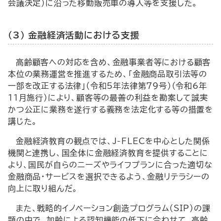
会議決定）に沿った移動販売車の導入等を支援した。
（3） 金融経済活動における支援
高齢顧客への対応を含め、金融事業者等における顧客
本位の業務運営を推進するため、「金融商品取引法等の
一部を改正する法律」（令和5年法律第79号）（令和6年
11月施行）により、顧客等の最善の利益を勘案して誠実
かつ公正に業務を遂行する義務を法定化する等の措置を
講じた。
金融経済教育の観点では、
J-FLEC
を中心とした関係
機関と連携し、国全体に金融経済教育を提供することに
より、国民が自らのニーズやライフプランに合った適切な
金融商品・サービスを選択できるよう、金融リテラシーの
向上に取り組んだ。
また、戦略的イノベーション創造プログラム（
SIP
）の課
題の中で、加齢による認知機能の低下に合わせて、高齢