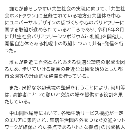
誰もが暮らしやすい共生社会の実現に向けて、「共生社
会ホストタウン」に登録されている地方公共団体を中心
にユニバーサルデザインの街づくりや心のバリアフリーに
関する取組が進められているところであり、令和6年8月
に「共生社会バリアフリーシンポジウムin札幌」を開催し、
開催自治体である札幌市の取組について共有・発信を行
った。
誰もが身近に自然とふれあえる快適な環境の形成を図
るため、歩いていける範囲の身近な公園を始めとした都
市公園等の計画的な整備を行っている。
また、良好な水辺環境の整備を行うことにより、河川等
は、高齢者にとって憩いと交流の場を提供する役割を果
たしている。
中山間地域等において、各種生活サービス機能が一定
のエリアに集約され、集落生活圏内外をつなぐ交通ネット
ワークが確保された拠点である「小さな拠点」の形成拡大