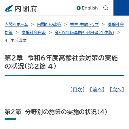
English
内閣府ホーム
内閣府の政策
共生・共助トップ
高齢社会
対策
高齢社会白書
令和7年版高齢社会白書（全体版）
４ 生活環境
第2章 令和6年度高齢社会対策の実施
の状況（第2節 4）
[
目次
] [
前へ
] [
次へ
]
第2節 分野別の施策の実施の状況（4）