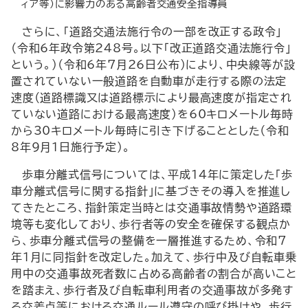
ィア等）に影響力のある高齢者交通安全指導員
さらに、「道路交通法施行令の一部を改正する政令」
（令和6年政令第248号。以下「改正道路交通法施行令」
という。）（令和6年7月26日公布）により、中央線等が設
置されていない一般道路を自動車が走行する際の法定
速度（道路標識又は道路標示により最高速度が指定され
ていない道路における最高速度）を60キロメートル毎時
から30キロメートル毎時に引き下げることとした（令和
8年9月1日施行予定）。
歩車分離式信号については、平成14年に策定した「歩
車分離式信号に関する指針」に基づきその導入を推進し
てきたところ、指針策定当時とは交通事故情勢や道路環
境等も変化しており、歩行者等の安全を確保する観点か
ら、歩車分離式信号の整備を一層推進するため、令和7
年1月に同指針を改定した。加えて、歩行中及び自転車乗
用中の交通事故死者数に占める高齢者の割合が高いこと
を踏まえ、歩行者及び自転車利用者の交通事故が多発す
る交差点等における交通ルール遵守の呼び掛けや、歩行