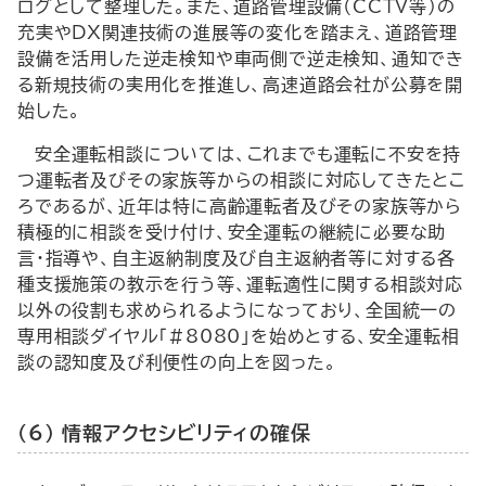
ログとして整理した。また、道路管理設備（
CCTV
等）の
充実や
DX
関連技術の進展等の変化を踏まえ、道路管理
設備を活用した逆走検知や車両側で逆走検知、通知でき
る新規技術の実用化を推進し、高速道路会社が公募を開
始した。
安全運転相談については、これまでも運転に不安を持
つ運転者及びその家族等からの相談に対応してきたとこ
ろであるが、近年は特に高齢運転者及びその家族等から
積極的に相談を受け付け、安全運転の継続に必要な助
言・指導や、自主返納制度及び自主返納者等に対する各
種支援施策の教示を行う等、運転適性に関する相談対応
以外の役割も求められるようになっており、全国統一の
専用相談ダイヤル「#8080」を始めとする、安全運転相
談の認知度及び利便性の向上を図った。
（6） 情報アクセシビリティの確保