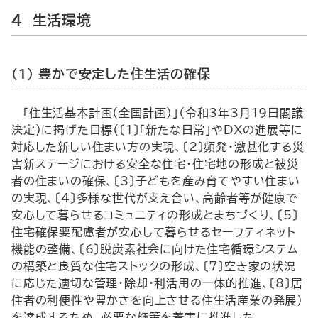
4 生活環境
（1） 豊かで安定した住生活の確保
「住生活基本計画（全国計画）」（令和3年3月19日閣議
決定）に掲げた目標（〔1〕「新たな日常」や
DX
の進展等に
対応した新しい住まい方の実現、〔2〕頻発・激甚化する災
害新ステージにおける安全な住宅・住宅地の形成と被災
者の住まいの確保、〔3〕子どもを産み育てやすい住まい
の実現、〔4〕多様な世代が支え合い、高齢者等が健康で
安心して暮らせるコミュニティの形成とまちづくり、〔5〕
住宅確保要配慮者が安心して暮らせるセーフティネット
機能の整備、〔6〕脱炭素社会に向けた住宅循環システム
の構築と良質な住宅ストックの形成、〔7〕空き家の状況
に応じた適切な管理・除却・利活用の一体的推進、〔8〕居
住者の利便性や豊かさを向上させる住生活産業の発展）
を達成するため、必要な施策を着実に推進した。