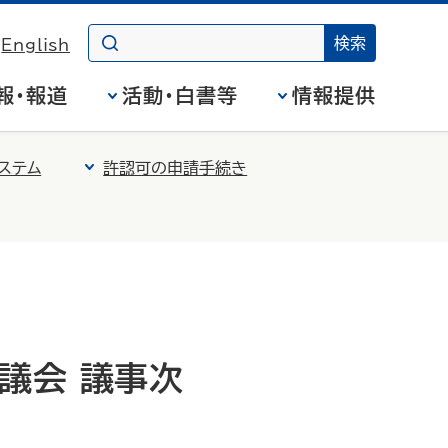
English
報・報道
活動・白書等
情報提供
ステム
許認可の申請手続き
議会 議事次