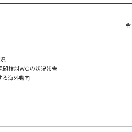
令
状況
課題検討WGの状況報告
する海外動向