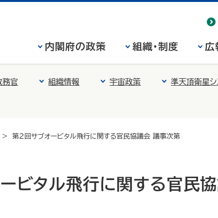
内閣府の政策
組織・制度
広
政務官
組織情報
宇宙政策
準天頂衛星シ
第２回サブオービタル飛行に関する官民協議会 議事次第
オービタル飛行に関する官民協