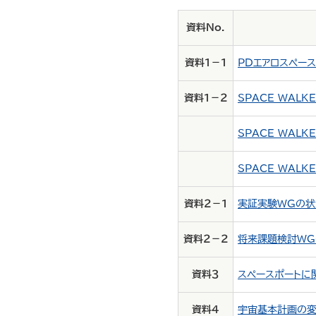
資料No.
資料１－１
PDエアロスペース
資料１－２
SPACE WALK
SPACE WALK
SPACE WALK
資料２－１
実証実験WGの状況
資料２－２
将来課題検討WGの
資料３
スペースポートに関
資料４
宇宙基本計画の変更