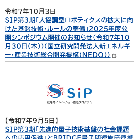
令和7年10月3日
SIP第３期「人協調型ロボティクスの拡大に向
けた基盤技術・ルールの整備」２０２５年度公
開シンポジウム開催のお知らせ（令和７年１０
月３０日（木））（国立研究開発法人新エネルギ
ー・産業技術総合開発機構（NEDO））
【令和7年9月5日】
SIP第3期「先進的量子技術基盤の社会課題
への応用促進」とBRIDGE量子関連施策連携