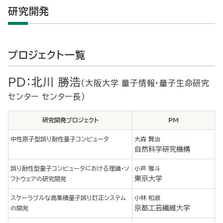
研究開発
プロジェクト一覧
PD：北川 勝浩
（大阪大学 量子情報・量子生命研究
センター センター長）
研究開発プロジェクト
PM
中性原子型誤り耐性量子コンピュータ
大森 賢治
自然科学研究機構
誤り耐性型量子コンピュータにおける理論・ソ
小芦 雅斗
東京大学
フトウェアの研究開発
スケーラブルな高集積量子誤り訂正システム
小林 和淑
京都工芸繊維大学
の開発