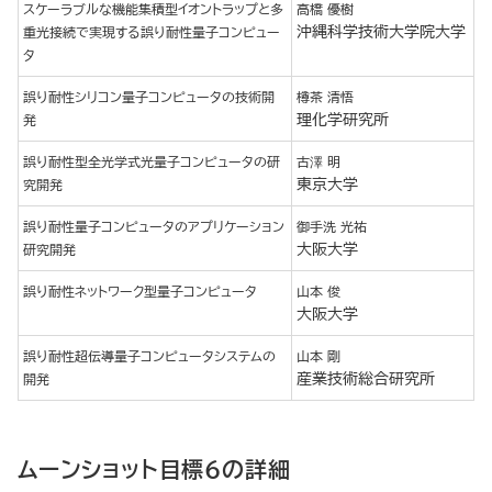
スケーラブルな機能集積型イオントラップと多
高橋 優樹
沖縄科学技術大学院大学
重光接続で実現する誤り耐性量子コンピュー
タ
誤り耐性シリコン量子コンピュータの技術開
樽茶 清悟
理化学研究所
発
誤り耐性型全光学式光量子コンピュータの研
古澤 明
東京大学
究開発
誤り耐性量子コンピュータのアプリケーション
御手洗 光祐
大阪大学
研究開発
誤り耐性ネットワーク型量子コンピュータ
山本 俊
大阪大学
誤り耐性超伝導量子コンピュータシステムの
山本 剛
産業技術総合研究所
開発
ムーンショット目標６の詳細