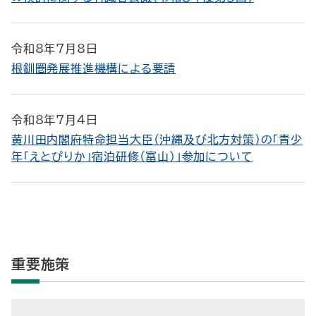
令和8年7月8日
根釧圏発展推進機構による要請
令和8年7月4日
黄川田内閣府特命担当大臣（沖縄及び北方対策）の「青少
年「えとぴりか」宿泊研修（富山）」参加について
重要施策