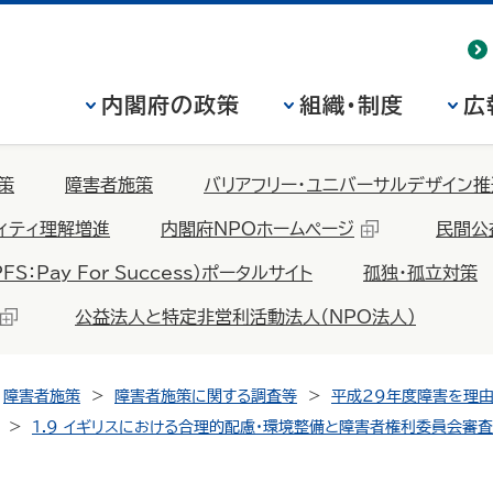
内閣府の政策
組織・制度
広
策
障害者施策
バリアフリー・ユニバーサルデザイン推
ィティ理解増進
内閣府NPOホームページ
民間公
Pay For Success）ポータルサイト
孤独・孤立対策
公益法人と特定非営利活動法人（NPO法人）
障害者施策
障害者施策に関する調査等
平成29年度障害を理
1.9 イギリスにおける合理的配慮・環境整備と障害者権利委員会審