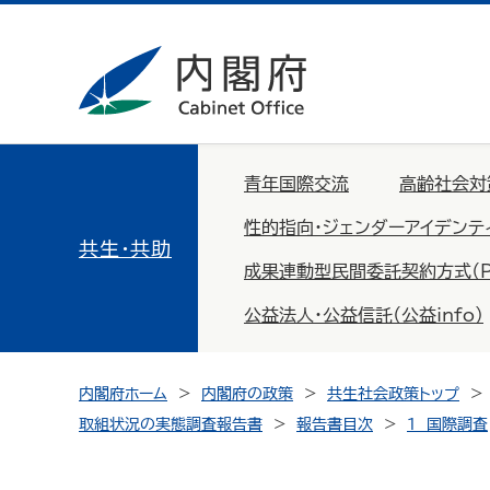
青年国際交流
高齢社会対
性的指向・ジェンダーアイデンテ
共生・共助
成果連動型民間委託契約方式（PFS：
公益法人・公益信託（公益info）
内閣府ホーム
内閣府の政策
共生社会政策トップ
取組状況の実態調査報告書
報告書目次
1 国際調査