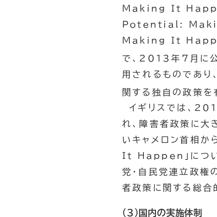
Making It Hap
Potential: Mak
Making It Hap
で、2013年7月に
用されるものであり、
関する独自の政策を
イギリスでは、20
れ、障害者政策に大
いキャメロン首相か
It Happen
」につ
党・自民党連立政権
者政策に関する総合
（３）国内の実施体制