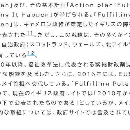
pen
」及び、その基本計画「
Action plan：Ful
ing It Happen
」が挙げられる。「
Fulfillin
pen
」は、キャメロン政権が策定したイギリスの
11
公表された
。ただし、この戦略は、その多くが
自治政府（スコットランド、ウェールズ、北アイル
12
有している
。
10年以降、福祉改革法に代表される緊縮財政削
きな影響を及ぼした。さらに、2016年には、E
らメイ首相へ交代している。「
Fulfilling Pot
いて、現在のイギリス政府サイトでは「2010年か
の下で公表されたものである」としているが、メ
的な取組については、政府サイトでは言及されて