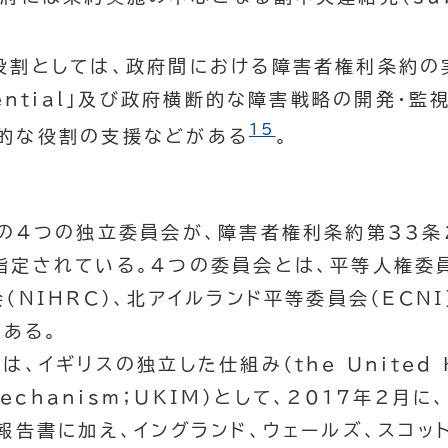
割としては、政府間における障害者権利条約の
ential
」及び政府横断的な障害戦略の開発・監視
15
的な役割の支援などがある
。
の4つの独立委員会が、障害者権利条約第33条
指定されている。4つの委員会とは、平等人権委
（
NIHRC
）、北アイルランド平等委員会（
ECNI
である。
は、イギリスの独立した仕組み（
the United
Mechanism；UKIM
）として、2017年2月
報告書に加え、イングランド、ウェールズ、スコッ