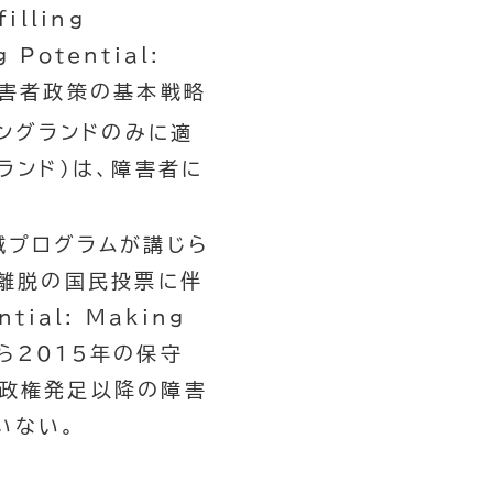
filling
g Potential:
障害者政策の基本戦略
イングランドのみに適
ランド）は、障害者に
減プログラムが講じら
U離脱の国民投票に伴
ential: Making
ら2015年の保守
イ政権発足以降の障害
いない。