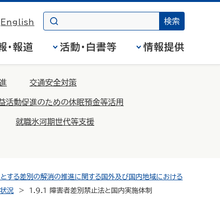
English
報・報道
活動・白書等
情報提供
進
交通安全対策
益活動促進のための休眠預金等活用
就職氷河期世代等支援
由とする差別の解消の推進に関する国外及び国内地域における
査状況
1.9.1 障害者差別禁止法と国内実施体制