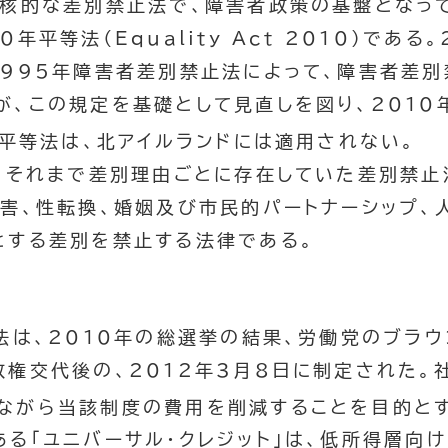
核的な差別禁止法で、障害者政策の基盤となって
0年平等法（
Equality Act 2010
）である。
1995年障害者差別禁止法によって、障害者差
が、この規定を基礎として見直しを図り、2010
年平等法は、北アイルランドには適用されない。
、それまで差別理由ごとに存在していた差別禁止
害、性転換、婚姻及び市民的パートナーシップ、
とする差別を禁止する法律である。
法は、2010年の総選挙の結果、労働党のブラ
政権交代後の、2012年3月8日に制定された。
ながら当該制度の費用を削減することを目的と
る「ユニバーサル・クレジット」は、低所得層向