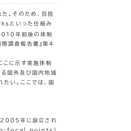
れた。そのため、包括
rks
といった仕組み
2010年前後の体制
国際調査報告書』第4
ここに示す実施体制
する国外及び国内地域
れたい。ここでは、国
2005年に設立され
b-focal points
）