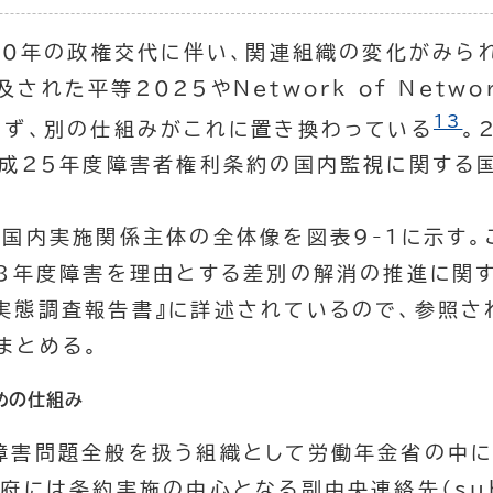
10年の政権交代に伴い、関連組織の変化がみら
及された平等2025や
Network of Netwo
13
らず、別の仕組みがこれに置き換わっている
。
平成25年度障害者権利条約の国内監視に関する
国内実施関係主体の全体像を図表9-1に示す。
28年度障害を理由とする差別の解消の推進に関
実態調査報告書』に詳述されているので、参照さ
まとめる。
めの仕組み
害問題全般を扱う組織として労働年金省の中に
政府には条約実施の中心となる副中央連絡先（
su