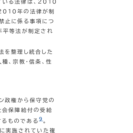
いる法律は、2010
2010年の法律が制
別禁止に係る事項につ
年平等法が制定され
法を整理し統合した
人種、宗教・信条、性
ウン政権から保守党の
社会保障給付の受給
9
するものである
。
けに実施されていた複