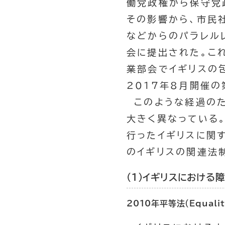
働党政権から保守党
その影響から、市民
などからのパラレル
会に提出された。こ
業部会でイギリスの
2017年8月開催
このような経過のた
大きく異なっている
行ったイギリスに関
のイギリスの関連法
（１）イギリスにおける
2010年平等法（
Equali