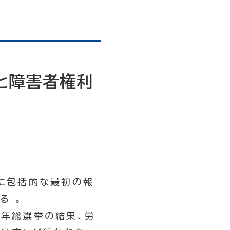
備と障害者権利
連に包括的な最初の報
る 。
0年総選挙の結果、労