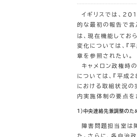
イギリスでは、20
的な最初の報告で言
は、現在機能してお
変化については、『
章を参照されたい。
キャメロン政権時の
については、『平成
における取組状況の
内実施体制の要点を
1）中央連絡先兼調整のた
障害問題担当室は障
た。さらに、各自治