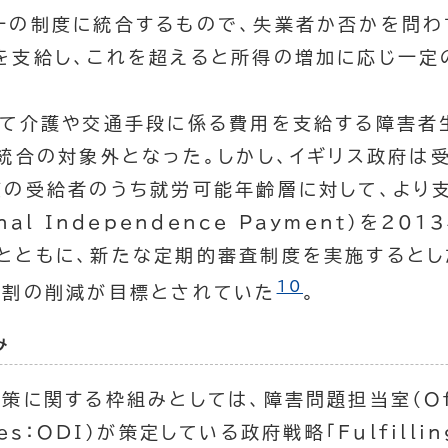
一の制度に統合するもので、失業者か否かを問
を支給し、これを超えると所得の増加に応じ一定
て介護や交通手段に係る費用を支給する障害者
の統合の対象外となった。しかし、イギリス政府は
度の受給者のうち就労可能年齢層に対して、より
nal Independence Payment
）を201
とともに、新たな定期的審査制度を実施するとし
10
2割の削減が目標とされていた
。
み
策に関する枠組みとしては、障害問題担当室（
O
ues：ODI
）が策定している政府戦略「
Fulfilli