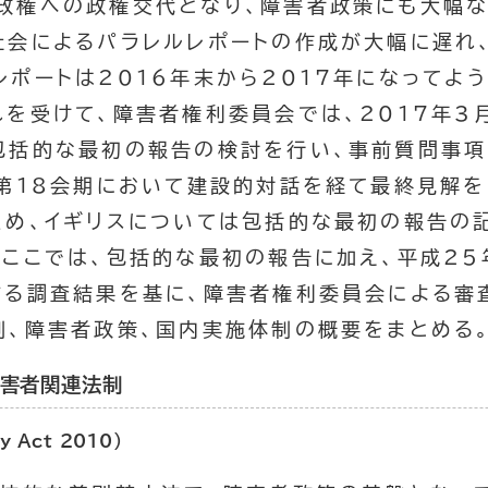
政権への政権交代となり、障害者政策にも大幅な
社会によるパラレルレポートの作成が大幅に遅れ
レポートは2016年末から2017年になってよ
れを受けて、障害者権利委員会では、2017年3
包括的な最初の報告の検討を行い、事前質問事項
の第18会期において建設的対話を経て最終見解を
め、イギリスについては包括的な最初の報告の
。ここでは、包括的な最初の報告に加え、平成2
する調査結果を基に、障害者権利委員会による審
制、障害者政策、国内実施体制の概要をまとめる
障害者関連法制
ty Act 2010
）