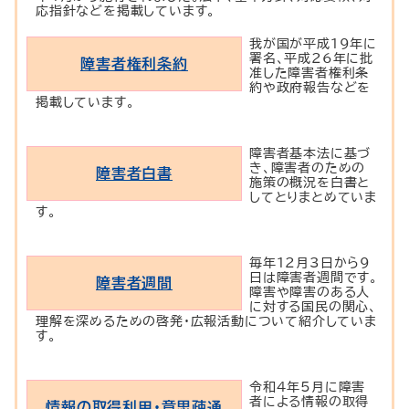
応指針などを掲載しています。
我が国が平成19年に
署名、平成26年に批
障害者権利条約
准した障害者権利条
約や政府報告などを
掲載しています。
障害者基本法に基づ
き、障害者のための
障害者白書
施策の概況を白書と
してとりまとめていま
す。
毎年12月3日から9
日は障害者週間です。
障害者週間
障害や障害のある人
に対する国民の関心、
理解を深めるための啓発・広報活動について紹介していま
す。
令和4年5月に障害
者による情報の取得
情報の取得利用・意思疎通