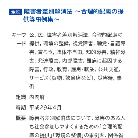
障害者差別解消法 ～合理的配慮の提
全般
供等事例集～
キーワ
公, 民, 障害者差別解消法, 合理的配慮の
ード
提供, 環境の整備, 視覚障害, 聴覚・言語障
害, 盲ろう, 肢体不自由, 知的障害, 精神障
害, 発達障害, 内部障害, 難病に起因する
障害, 行政, 教育, 雇用・就業, 公共交通,
サービス(買物、飲食店など), 災害時, 事
例
組織
内閣府
時期
平成29年4月
概要
障害者差別解消法について、障害のある人
も社会参加しやすくするための「合理的配
慮の提供」「環境の整備」の事例を、関係省