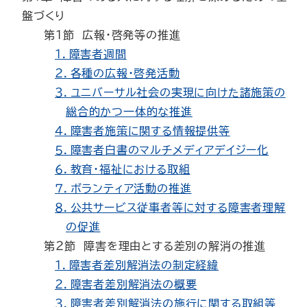
盤づくり
第１節 広報・啓発等の推進
１．障害者週間
２．各種の広報・啓発活動
３．ユニバーサル社会の実現に向けた諸施策の
総合的かつ一体的な推進
４．障害者施策に関する情報提供等
５．障害者白書のマルチメディアデイジー化
６．教育・福祉における取組
７．ボランティア活動の推進
８．公共サービス従事者等に対する障害者理解
の促進
第２節 障害を理由とする差別の解消の推進
１．障害者差別解消法の制定経緯
２．障害者差別解消法の概要
３．障害者差別解消法の施行に関する取組等