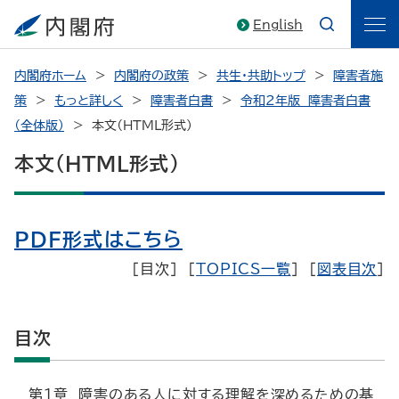
English
内閣府ホーム
内閣府の政策
共生・共助トップ
障害者施
策
もっと詳しく
障害者白書
令和２年版 障害者白書
（全体版）
本文（HTML形式）
本文（HTML形式）
PDF形式はこちら
［目次］ ［
TOPICS一覧
］ ［
図表目次
］
目次
第１章 障害のある人に対する理解を深めるための基