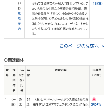
い
参加できる陶芸の体験入門を行っている。ま
413KB）
じ
た、地元の文化協会の事務局長に就任し、陶
馬
芸の作品展だけでなく、史跡めぐりやふるさ
場
と祭りを通して子ども達との世代間交流を推
榮
進したり、自治会サロンのコーディネートをし
治
たりするなどして地域住民の模範となってい
る。
このページの先頭へ
○関連団体
番
推
（ふ
年
表章内容
印刷用
号
薦
りが
齢
（PDF）
団
な）
体
氏
名
名
ぬ
1
（一
81
（財）日本ボールルームダンス連盟1級の資
ま
財）
歳
格を有し「江別アマチュアダンス協会」に加入
（PDF形