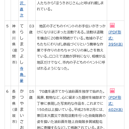
沢
人たちから「ほうきおじさん」と呼ばれ親しま
直
れている。
次
て
5
神
83
地区の子どものイベントのお手伝いがきっか
ら
奈
歳
けになりはじまった活動である。活動は退職
（PDF形
し
川
を機会に20数年間続けている。地域の子ど
式：
ま
県
もたちにわりばし鉄砲づくりという簡単な作
395KB）
つ
（座
業で手作りのおもちゃづくりの楽しさを教え
よ
間
ている。口コミで活動が評判になり、相模が丘
し
市）
地区だけでなく、市内の子どものイベントに呼
寺
ばれるようになった。
島
豪
か
6
長
85
70歳を過ぎてから油彩画を独学で始めた。
つ
野
歳
風景、動物など、心に留まった題材を細部まで
（PDF形
や
県
丁寧に表現した写実的な作品を、これまでに
式：
ま
（須
150点以上描いている。平成25年2月には、
402KB）
い
坂
東日本大震災で救助活動を行った自衛隊員の
さ
市）
姿を描いた油彩画を陸上自衛隊多賀城駐屯
お
地に寄贈するなどして感謝されている。また、