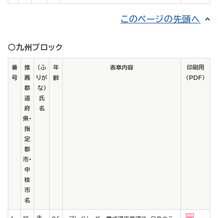
このページの先頭へ
○九州ブロック
番
推
（ふ
年
表章内容
印刷用
号
薦
りが
齢
（PDF）
都
な）
道
氏
府
名
県・
指
定
都
市・
中
核
市
名