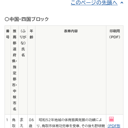
このページの先頭へ
○中国・四国ブロック
番
推
（ふ
年
表章内容
印刷用
号
薦
りが
齢
（PDF）
都
な）
道
氏
府
名
県・
指
定
都
市・
中
核
市
名
ま
1
鳥
86
昭和52年地域の体育振興発展の功績によ
え
取
歳
り、鳥取市体育功労章を受章、その後も野球競
（PDF形