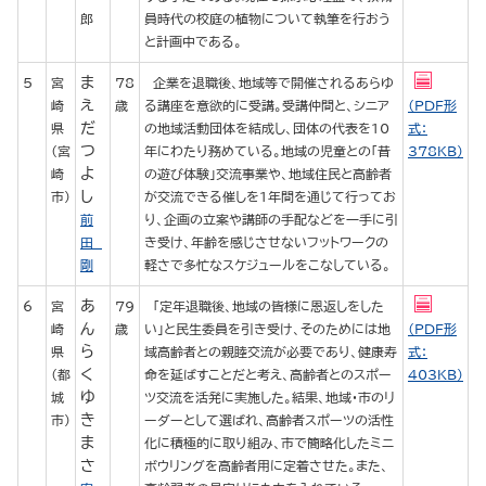
郎
員時代の校庭の植物について執筆を行おう
と計画中である。
ま
5
宮
78
企業を退職後、地域等で開催されるあらゆ
え
崎
歳
る講座を意欲的に受講。受講仲間と、シニア
（PDF形
だ
県
の地域活動団体を結成し、団体の代表を10
式：
つ
（宮
年にわたり務めている。地域の児童との「昔
378KB）
よ
崎
の遊び体験」交流事業や、地域住民と高齢者
し
市）
が交流できる催しを1年間を通じて行ってお
前
り、企画の立案や講師の手配などを一手に引
田
き受け、年齢を感じさせないフットワークの
剛
軽さで多忙なスケジュールをこなしている。
あ
6
宮
79
「定年退職後、地域の皆様に恩返しをした
ん
崎
歳
い」と民生委員を引き受け、そのためには地
（PDF形
ら
県
域高齢者との親睦交流が必要であり、健康寿
式：
く
（都
命を延ばすことだと考え、高齢者とのスポー
403KB）
ゆ
城
ツ交流を活発に実施した。結果、地域・市のリ
き
市）
ーダーとして選ばれ、高齢者スポーツの活性
ま
化に積極的に取り組み、市で簡略化したミニ
さ
ボウリングを高齢者用に定着させた。また、