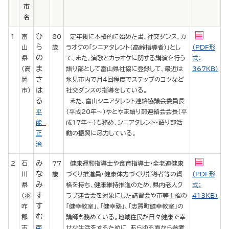
市
名
ひ
1
富
80
定年後に本格的に始めた書、社交ダンス、カ
ら
山
歳
ラオケの「シニアタレント（高齢指導者）」とし
（PDF形
の
県
て、また、演歌とカラオケに関する講演を行う
式：
ま
（高
語り部として富山県社協に登録して、最近は
367KB）
さ
岡
氷見市内で月4回程度でステップのコツなど
は
市）
社交ダンスの指導をしている。
る
また、富山シニアタレント連絡協議会委員長
平
（平成20年～）やとやま語り部連絡会会長（平
能
成17年～）も務め、シニアタレント・語り部活
正
動の振興に尽力している。
治
み
2
石
77
健康運動指導士や食育指導士・全老連健康
な
川
歳
づくり推進員・健康体力づくり指導者等の資
（PDF形
み
県
格を持ち、健康維持推進のため、県内老人ク
式：
す
（羽
ラブ連合会を対象にした講習会や市等主催の
413KB）
す
咋
「健幸教室」、「健幸塾」、「志賀町健幸教室」の
む
郡
講師も務めている。地域住民が日々健康で幸
志
南
せな生活をするために、あらゆる面から参考