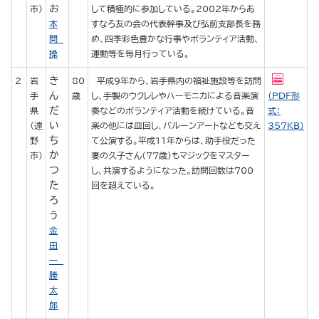
お
市）
して積極的に参加している。2002年からあ
本
すなろ友の会の代表幹事及び弘前支部長を務
間
め、四季彩色豊かな行事やボランティア活動、
操
運動等を毎月行っている。
き
2
岩
80
平成9年から、岩手県内の福祉施設等を訪問
ん
手
歳
し、手製のウクレレやハーモニカによる音楽演
（PDF形
だ
県
奏などのボランティア活動を続けている。音
式：
い
（遠
楽の他には皿回し、バルーンアートなども交え
357KB）
ち
野
て公演する。平成11年からは、助手役だった
か
市）
妻の久子さん（77歳）もマジックをマスター
つ
し、共演するようになった。訪問回数は700
た
回を超えている。
ろ
う
金
田
一
勝
太
郎