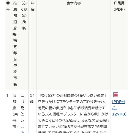
番
推
（ふ
年
表章内容
印刷用
号
薦
りが
齢
（PDF）
都
な）
道
氏
府
名
県・
指
定
都
市・
中
核
市
名
こ
1
京
81
昭和63年の京都国体の「花いっぱい運動」
ば
都
歳
をきっかけにプランターでの花作りを行い、
（PDF形
た
府
地元の橋の歩道を中心に植栽活動を続けて
式：
と
（南
いる。60個程のプランターに春から秋にかけ
327KB）
し
丹
て色とりどりの花を植栽し、みんなの目を楽し
こ
市）
ませている。昭和63年から現在まで25年間
小
継続して活動を行っており、地域住民のみな