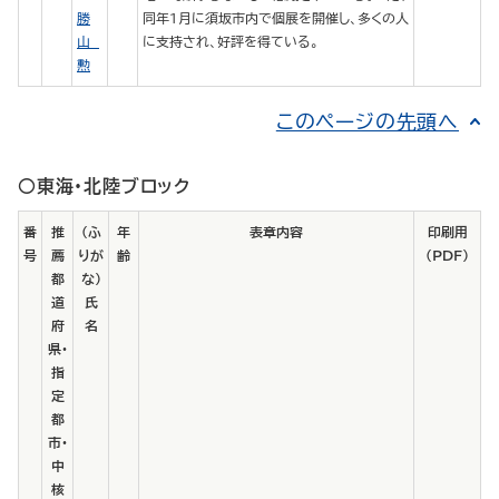
勝
同年1月に須坂市内で個展を開催し、多くの人
山
に支持され、好評を得ている。
勲
このページの先頭へ
○東海・北陸ブロック
番
推
（ふ
年
表章内容
印刷用
号
薦
りが
齢
（PDF）
都
な）
道
氏
府
名
県・
指
定
都
市・
中
核