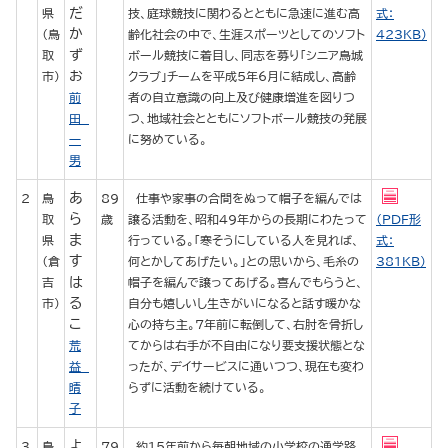
だ
県
技、庭球競技に関わるとともに急速に進む高
式：
か
（鳥
齢化社会の中で、生涯スポーツとしてのソフト
423KB）
ず
取
ボール競技に着目し、同志を募り「シニア鳥城
お
市）
クラブ」チームを平成5年6月に結成し、高齢
前
者の自立意識の向上及び健康増進を図りつ
田
つ、地域社会とともにソフトボール競技の発展
一
に努めている。
男
あ
2
鳥
89
仕事や家事の合間をぬって帽子を編んでは
ら
取
歳
譲る活動を、昭和49年からの長期にわたって
（PDF形
ま
県
行っている。「寒そうにしている人を見れば、
式：
す
（倉
何とかしてあげたい。」との思いから、毛糸の
381KB）
は
吉
帽子を編んで譲ってあげる。喜んでもらうと、
る
市）
自分も嬉しいし生きがいになると話す暖かな
こ
心の持ち主。7年前に転倒して、右肘を骨折し
荒
てからは右手が不自由になり要支援状態とな
益
ったが、デイサービスに通いつつ、現在も変わ
晴
らずに活動を続けている。
子
よ
3
島
79
約15年前から毎朝地域の小学校の通学路