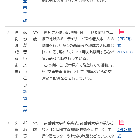
安
高齢弱者の見守りにも力を入れている。
樂
幸
政
あ
7
沖
77
新垣さんは、若い頃に身に付けた踊りや三
ら
縄
歳
線で地域のミニデイサービスや老人ホームの
（PDF形
か
県
慰問を行い、多くの高齢者や地域の人に喜ば
式：
き
（う
れている。現在も、年20回以上慰問するなど
417KB）
し
る
精力的な活動を行っている。
ょ
ま
この他にも、児童見守り隊としての活動、ま
う
市）
た、交通安全推進員として、朝早くからの交
こ
通安全指導などを行っている。
う
新
垣
正
孝
お
8
久
79
高齢者大学を卒業後、高齢者大学で学んだ
お
留
歳
パソコンに関する知識・技術を活かして、生
（PDF形
つ
米
涯学習センターや地域の施設などでアシスタ
式：