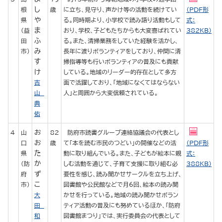
し
根
歳
に立ち、見守り、声かけ等の活動を続けてい
（PDF形
や
県
る。同時期より、小学校で読み語り活動もして
式：
ま
（益
おり、学校、子どもたちからも大変喜ばれてい
382KB）
ふ
田
る。また、清掃業務をしていた経験を活かし、
み
市）
長年に渡りボランティアをしており、仲間に清
す
掃指導等も行いボランティアの普及にも貢献
け
している。地域のリーダー的存在として多方
吉
面で活躍しており、「地域になくてはならない
山
人」と周囲から大変信頼されている。
典
佑
お
4
山
82
防府市読書グループ連絡協議会の代表とし
お
口
歳
て「本を読む市民のつどい」の開催などの活
（PDF形
た
県
動に取り組んでいる。また、子どもが絵本に親
式：
か
（防
しむ活動を通じて、子育て支援に取り組む必
388KB）
ず
府
要性を感じ、読み聞かせサークルを立ち上げ、
こ
市）
図書館や公民館などで月6回、絵本の読み聞
大
かせを行っている。地域の読み聞かせボラン
田
ティア活動の普及にも努めているほか、「防府
和
図書館まつり」では、実行委員会の代表として