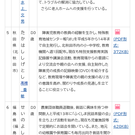
水
て、トラブルの解消に協力している。
上
さらに老人ホームへの支援を行っている。
文
男
た
5
秋
80
障害児教育の教員の経験を生かし、特殊教
か
田
歳
育地域センター報「絆」を平成5年から14年ま
（PDF形
は
県
で自主発行し、北秋田市内の小・中学校、教育
式：
し
（北
機関へ週1回配布。現在も特別支援教育実践
372KB）
し
秋
記録展や講演会活動、教育現場からの要請に
げ
田
より交流会や親の会への支援、自主制作した
と
市）
障害児の成長の記録映像（DVD）を紹介する
し
など、教育現場や障害児の親の支援のあり方
の意識を高め、関わりや成長の見通しを立て
重
ることに役立っている。
敏
せ
6
福
80
農業団体職員退職後、昔話に興味を持つ仲
い
島
歳
間数人と平成13年に「ふくしま民話茶屋の会」
（PDF形
の
県
を立ち上げ活動を始めた。現在も児童施設等
式：
よ
（福
で定期的にお話会を開いている。また、地元
420KB）
し
島
の幼稚園や保育園にも毎月出向き昔話を聞か