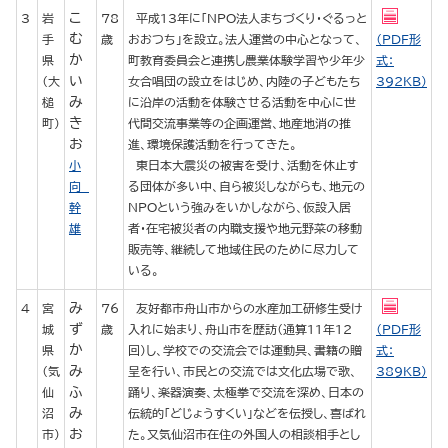
こ
3
岩
78
平成13年に「NPO法人まちづくり・ぐるっと
む
手
歳
おおつち」を設立。法人運営の中心となって、
（PDF形
か
県
町教育委員会と連携し農業体験学習や少年少
式：
い
（大
女合唱団の設立をはじめ、内陸の子どもたち
392KB）
み
槌
に沿岸の活動を体験させる活動を中心に世
き
町）
代間交流事業等の企画運営、地産地消の推
お
進、環境保護活動を行ってきた。
小
東日本大震災の被害を受け、活動を休止す
向
る団体が多い中、自ら被災しながらも、地元の
幹
NPOという強みをいかしながら、仮設入居
雄
者・在宅被災者の内職支援や地元野菜の移動
販売等、継続して地域住民のために尽力して
いる。
み
4
宮
76
友好都市舟山市からの水産加工研修生受け
ず
城
歳
入れに始まり、舟山市を歴訪（通算11年12
（PDF形
か
県
回）し、学校での交流会では運動具、書籍の贈
式：
み
（気
呈を行い、市民との交流では文化広場で歌、
389KB）
ふ
仙
踊り、楽器演奏、太極拳で交流を深め、日本の
み
沼
伝統的「どじょうすくい」などを伝授し、喜ばれ
お
市）
た。又気仙沼市在住の外国人の相談相手とし