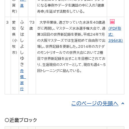
賀
進
になる事例やデータを講話の中に入れ「健康
町）
寿命」を延ばす活動をしている。
ふ
3
愛
73
大学卒業後、遠ざかっていた水泳を40歳過
な
知
歳
ぎに再開し、マスターズ水泳選手権大会で、通
（PDF形
は
県
算3回目の世界新記録を更新。平成24年7月
式：
し
（小
の大阪マスターズでは生涯初めて自由形で出
396KB）
よ
牧
場し、世界記録を更新した。2014年のカナダ
し
市）
のモントリオールでの世界大会において2種
ゆ
目で世界新記録を出すことを目標にされてお
き
り、生涯現役のスイマーとして、現在も週4～5
舟
回トレーニングに励んでいる。
橋
淑
行
このページの先頭へ
○近畿ブロック