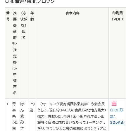
○北海道・東北ブロック
番
推
（ふ
年
表章内容
印刷用
号
薦
りが
齢
（PDF）
都
な）
道
氏
府
名
県・
指
定
都
市・
中
核
市
名
ほ
1
青
79
ウォーキング愛好者団体弘前歩こう会会長
ん
森
歳
として、現在約340人の会員（東北地方最大）
（PDF形
ま
県
拡大に貢献した。毎月1回市街や海岸沿い山
式：
み
（弘
麓等で自然と触れ合いながらウォーキングし
385KB）
さ
前
たり、マラソン大会等の運営にボランティアと