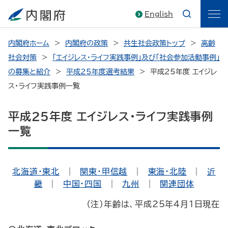
English
内閣府ホーム
内閣府の政策
共生社会政策トップ
高齢
社会対策
「エイジレス・ライフ実践事例」及び「社会参加活動事例」
の募集と紹介
平成25年度選考結果
平成25年度 エイジレ
ス・ライフ実践事例一覧
平成25年度 エイジレス・ライフ実践事例
一覧
北海道・東北
｜
関東・甲信越
｜
東海・北陸
｜
近
畿
｜
中国・四国
｜
九州
｜
関連団体
（注）年齢は、平成25年4月1日現在