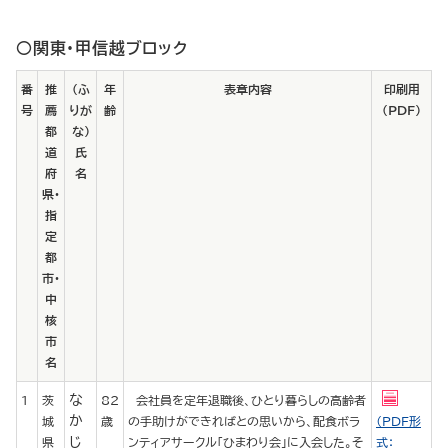
○関東・甲信越ブロック
番
推
（ふ
年
表章内容
印刷用
号
薦
りが
齢
（PDF）
都
な）
道
氏
府
名
県・
指
定
都
市・
中
核
市
名
な
1
茨
82
会社員を定年退職後、ひとり暮らしの高齢者
か
城
歳
の手助けができればとの思いから、配食ボラ
（PDF形
じ
県
ンティアサークル「ひまわり会」に入会した。そ
式：