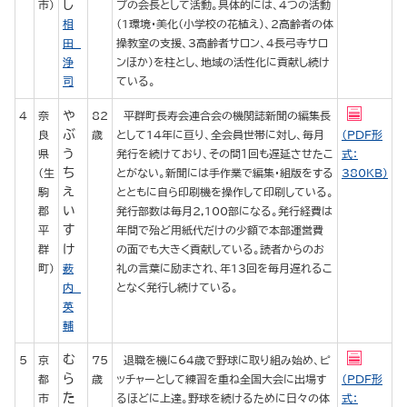
し
市）
プの会長として活動。具体的には、4つの活動
相
（1環境・美化（小学校の花植え）、2高齢者の体
田
操教室の支援、3高齢者サロン、4長弓寺サロ
浄
ンほか）を柱とし、地域の活性化に貢献し続け
司
ている。
や
4
奈
82
平群町長寿会連合会の機関誌新聞の編集長
ぶ
良
歳
として14年に亘り、全会員世帯に対し、毎月
（PDF形
う
県
発行を続けており、その間１回も遅延させたこ
式：
ち
（生
とがない。新聞には手作業で編集・組版をする
380KB）
え
駒
とともに自ら印刷機を操作して印刷している。
い
郡
発行部数は毎月2,100部になる。発行経費は
す
平
年間で殆ど用紙代だけの少額で本部運営費
け
群
の面でも大きく貢献している。読者からのお
町）
薮
礼の言葉に励まされ、年13回を毎月遅れるこ
内
となく発行し続けている。
英
輔
む
5
京
75
退職を機に64歳で野球に取り組み始め、ピ
ら
都
歳
ッチャーとして練習を重ね全国大会に出場す
（PDF形
た
市
るほどに上達。野球を続けるために日々の体
式：