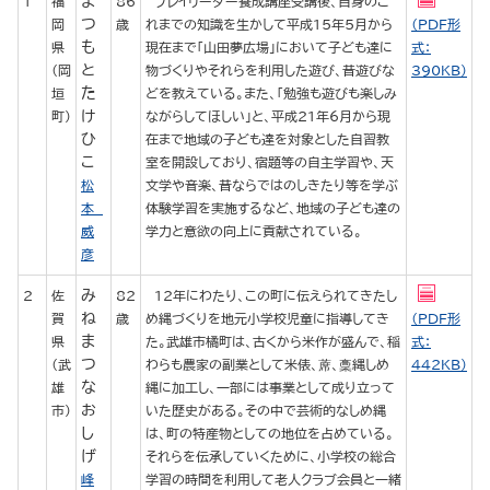
ま
1
福
86
プレイリーダー養成講座受講後、自身のこ
つ
岡
歳
れまでの知識を生かして平成15年5月から
（PDF形
も
県
現在まで「山田夢広場」において子ども達に
式：
と
（岡
物づくりやそれらを利用した遊び、昔遊びな
390KB）
た
垣
どを教えている。また、「勉強も遊びも楽しみ
け
町）
ながらしてほしい」と、平成21年6月から現
ひ
在まで地域の子ども達を対象とした自習教
こ
室を開設しており、宿題等の自主学習や、天
松
文学や音楽、昔ならではのしきたり等を学ぶ
本
体験学習を実施するなど、地域の子ども達の
威
学力と意欲の向上に貢献されている。
彦
み
2
佐
82
12年にわたり、この町に伝えられてきたし
ね
賀
歳
め縄づくりを地元小学校児童に指導してき
（PDF形
ま
県
た。武雄市橘町は、古くから米作が盛んで、稲
式：
つ
（武
わらも農家の副業として米俵、蓆、稾縄しめ
442KB）
な
雄
縄に加工し、一部には事業として成り立って
お
市）
いた歴史がある。その中で芸術的なしめ縄
し
は、町の特産物としての地位を占めている。
げ
それらを伝承していくために、小学校の総合
峰
学習の時間を利用して老人クラブ会員と一緒