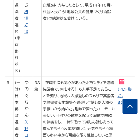
じ
退
康増進に寄与したとして、平成14年10月に
職
柿
杉並区長から「地域公共の健康づくり貢献
者
澤
者」の感謝状を受けている。
連
好
盟
治
（東
京
都
杉
並
区）
や
3
（一
88
在職中にも関心があったボランティア連絡
の
財）
歳
協議会で、何をするにも人手不足であるこ
（PDF形
ぐ
日
とを知り、地域への恩返しのつもりで高齢者
式：
ち
本
や障害者を施設等へ送迎し付随した入浴の
362KB）
か
郵
手伝いから始めた。趣味で習ったハーモニカ
ん
政
を使い、手作りの歌詞を配って演歌や唱歌
退
矢
の伴奏をし、一緒に歌って楽しみ話しあって
職
野
喜んでもらう反応が嬉しく、元気をもらう場
者
口
面も多い事から可能な限り継続したいと思