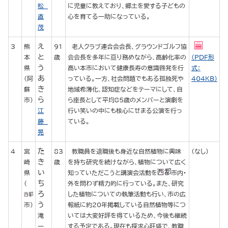
松
に児童に教えており、郷土を愛する子どもの
直
心を育てる一助になっている。
茂
え
3
熊
91
老人クラブ連合会会長、グラウンドゴルフ協
と
本
歳
会会長を多年に亘り務めながら、高齢化率の
（PDF形
う
県
高い本市において健康長寿の意識啓発を行
式：
あ
（阿
っている。一方、社会問題でもある孤独死や
404KB）
き
蘇
地域希薄化、認知症などをテーマにして、自
ら
市）
ら座長として平均85歳のメンバーと演劇を
江
行い笑いの中にも核心にせまる公演を行っ
藤
ている。
晃
た
4
宮
83
教職員を退職後も身近な自然植物に興味
（なし）
き
崎
歳
を持ち研究を続けながら、植物について広く
い
県
知っていただこうと講演会活動を
市内・
ち
（
外を問わず精力的に行っている。また、研究
ろ
した植物についての執筆活動も行い、市の広
う
市）
報紙に約20年掲載している自然植物等につ
滝
いては大変好評を得ているため、今後も継続
一
する予定である。現在も探求心旺盛で、教職