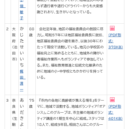
畑
らず通行者や道行くドライバーからも大変感
敏
謝されおり、生きがいとなっている。
子
か
2
大
88
会社定年後、地区の福祉委員会の創設に尽
じ
阪
歳
力し、昭和57年には地区福祉委員長に就任、
（PDF形
た
府
地区福祉委員会の礎を築き、以後30年にわ
式：
せ
（池
たって現役で活動している。地元小学校区の
378KB）
い
田
福祉向上に努めるとともに、地域外の障がい
い
市）
者福祉作業所へもボランティアで参加してい
ち
る。また、福祉教育推進と伝統文化継承のた
梶
めに地域の小・中学校ともかかわりを持って
田
いる。
清
一
あ
3
奈
75
『市内の各地に高齢者が集える場を』をテー
い
良
歳
マに、地域で活動する、地域ボランティア「オア
（PDF形
だ
県
シス」。このグループは、市主催の地域ボラン
式：
き
（生
ティア講座の1期生を中心に結成。スタッフは
401KB）
よ
駒
18人で、結成9年目。相田さんはこのグルー