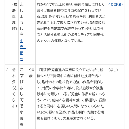
ま
（猿
れから17年以上に亘り、毎週金曜日にひとり
402KB）
し
島
暮らし高齢者世帯に弁当の配達を行ってい
ょ
郡
る。親しみやすい人柄であるため、利用者のよ
う
境
き話相手として頼りにされている。85歳にな
し
町）
る現在も自転車で配達を行っており、はつら
ち
つと活動する姿は他のボランティアや同年代
中
の方々への模範となっている。
島
昭
七
こ
2
栃
90
『彫刻を児童達の教育に役立てたい』と、戦
（なし）
す
木
歳
後シベリア抑留中に身に付けた技術を活か
げ
県
し、趣味の木の彫り物で力強い作品を製作し
よ
（さ
て、地元の小学校を始め、公共施設や介護施
し
く
設等に寄贈している。「児童に作品を観てもら
て
ら
うことで、前向きな精神を養い、積極的に行動
る
市）
すると同時に心優しい人間になってもらいた
小
い」との願いを込め、作品を製作・寄贈する活
菅
動を続けており、大変感謝されている。
義