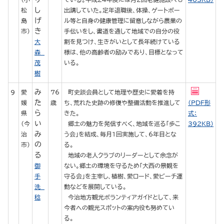
し
松
出講していた。定年退職後、体操、ゲートボー
げ
島
ル等と自身の健康管理に留意しながら農業の
き
市）
手伝いをし、書道を通して地域での自分の役
大
割を見つけ、生きがいとして長年続けている
森
様は、他の高齢者の励みであり、目標となって
茂
いる。
樹
み
9
愛
76
町史談会員として地理や歴史に愛着を持
た
媛
歳
ち、荒れた史跡の修復や整備活動を推進して
（PDF形
ら
県
きた。
式：
い
（今
郷土の魅力を発信すべく、地域を巡る「歩こ
392KB）
み
治
う会」を結成、毎月1回実施して、6年目とな
の
市）
る。
る
地域の老人クラブのリーダーとして余念が
御
ない。郷土の環境を守るため「大西の景観を
手
守る会」を主宰し、植樹、愛ロード、愛ビーチ運
洗
動などを展開している。
稔
今治地方観光ボランティアガイドとして、来
今者への観光スポットの案内役も努めてい
る。