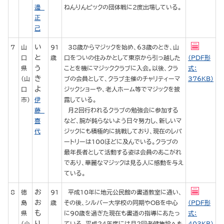
邊
ねんりんピックの団体戦に2度出場している。
正
己
い
7
山
91
38歳からマジックを始め、63歳のとき、山
と
口
歳
口をついの住みかとして東京から引っ越した
（PDF形
う
県
ことを機にマジッククラブに入会。以後、クラ
式：
き
（山
ブの会員として、クラブ主催のチャリティーマ
376KB）
よ
口
ジックショーや、老人ホーム等でマジックを披
市）
伊
露している。
藤
月2回行われるクラブの勉強会に参加する
喜
など、腕が鈍らないよう日々努力し、新しいマ
代
ジックにも積極的に挑戦しており、現在のレパ
ートリーは100ほどに及んでいる。クラブの
最年長者として活動する姿は会員のあこがれ
であり、華麗なマジックは見る人に感動を与え
ている。
お
8
徳
91
平成10年に地元公民館の書道教室に通い、
お
島
歳
その後、シルバー大学校の同期やOBを中心
（PDF形
も
県
に90歳を過ぎた現在も書道の指導にあたっ
式：
り
（小
ている。平成24年度には月2回老健施設へも
403KB）