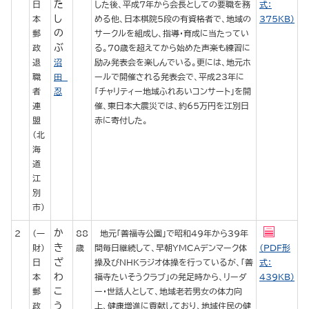
た
日
した後、平成7年から会長としての要職を務
式：
し
本
める他、日本棋院5段の有資格者で、地域の
375KB）
の
郵
サークルを組成し、指導・育成に当たってい
ぶ
政
る。70歳を超えてから始めた声楽も練習に
退
沼
励み発表会を楽しんでいる。更には、地元ホ
職
田
ールで開催される発表会で、平成23年に
者
忍
「チャリティー地域ふれあいコンサート」を開
連
催、東日本大震災では、約65万円を江別日
盟
赤に寄付した。
（北
海
道
江
別
市）
か
2
（一
88
地元「善福寺公園」で昭和49年から39年
き
財）
歳
間毎日継続して、早朝YMCAデンマーク体
（PDF形
ざ
日
操及びNHKラジオ体操を行っているが、「善
式：
わ
本
福寺たいそうクラブ」の発足時から、リーダ
439KB）
こ
郵
ー・世話人として、地域老若男女の体力向
う
政
上、健康増進に貢献しており、地域住民の健