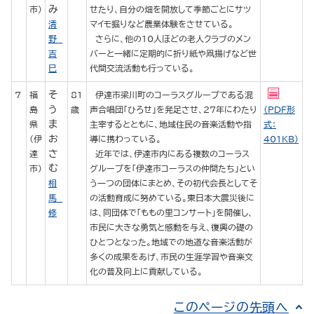
み
市）
せたり、自分の畑を開放して季節ごとにサツ
清
マイモ掘りなど農業体験をさせている。
野
さらに、他の10人ほどの老人クラブのメン
吉
バーと一緒に定期的に折り紙や凧揚げなど世
巳
代間交流活動も行っている。
そ
7
福
81
伊達市梁川町のコーラスグループである混
う
島
歳
声合唱団「ひろせ」を発足させ、27年にわたり
（PDF形
ま
県
主宰するとともに、地域住民の音楽活動や指
式：
お
（伊
導に携わっている。
401KB）
さ
達
近年では、伊達市内にある複数のコーラス
む
市）
グループを「伊達市コーラスの仲間たち」とい
相
う一つの団体にまとめ、その初代会長としてそ
馬
の活動育成に努めている。東日本大震災後に
修
は、同団体で「ももの里コンサート」を開催し、
市民に大きな勇気と感動を与え、復興の礎の
ひとつとなった。地域での地道な音楽活動が
多くの成果をあげ、市民の生涯学習や音楽文
化の普及向上に貢献している。
このページの先頭へ