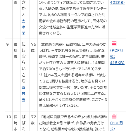
さ
市
ント、ボランティア講師として活動されてい
428KB）
か
る。活動の拠点施設である生涯学習センター
え
では、約60の利用サークルで組織された利
大
用者の会の総務部門の理事として、団体間の
津
交流と地域全体の生涯学習推進のために活
栄
動されている。
に
9
長
75
放送局で東京に在勤の際、江戸大道芸のか
し
崎
歳
っぽれ、玉すだれ等を家元で修行し、師範を
（PDF形
む
市
取得。長崎では唯一の師範。定年退職後、夢
式：
ら
だった江戸芸の大道芸人に転進し、14年間
415KB）
い
で約700（うちボランティアは350）ステー
さ
ジ、延べ4万人を超える観客を相手に上演し
む
てきた。踊りを披露すると、瞳が空を見てい
西
た認知症の方が一緒に歌いだす。子どもたち
村
に体験をさせるとあっという間に上達する。
勇
踊りとしゃべりは自身の健康維持。ここ7～8
年は風邪も引いていない。
ば
10
長
72
「地域に貢献できるものを」と姉夫婦が辞め
ば
崎
歳
た陶芸教室を引き継ぎ、自作品の発表だけ
（PDF形
え
市
でなく、幼稚園や小学校の授業補助、誰でも
式：