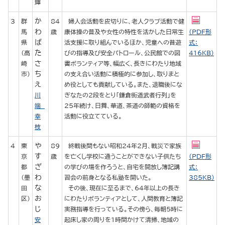
輝
か
3
群
84
婦人会活動を皮切りに、老人クラブ活動で健
わ
馬
歳
康体操の普及や女性の特性を活かした日常生
（PDF形
ば
県
活支援に取り組んでいるほか、児童への昔遊
式：
た
（高
びの指導及び安全パトロール、公民館での図
416KB）
さ
崎
書ボランティア等、幅広く、長きにわたり地域
ち
市）
の支え合い活動に積極的に参加し、取りまと
え
め役としても貢献している。また、退職後にな
川
ぎなたの2段をとり「鎌倉街道武者行列」を
端
25年続け、日舞、華道、茶道の師範の資格を
幸
活動に役立てている。
枝
や
4
東
89
終戦後間もない昭和24年2月、戦災で家族
す
京
歳
を亡くし学校に通うことができない子供たち
（PDF形
ざ
都
の学びの場を作ろうと、自宅を開放し簿記講
式：
わ
（墨
習会の前身となる私塾を開いた。
385KB）
な
田
その後、現在に至るまで、64年以上の長き
お
区）
にわたりボランティアとして、人間教育と簿記
じ
実務指導を行っている。その傍ら、毎朝5時に
安
起床し家の周りを1時間かけて清掃、地域の