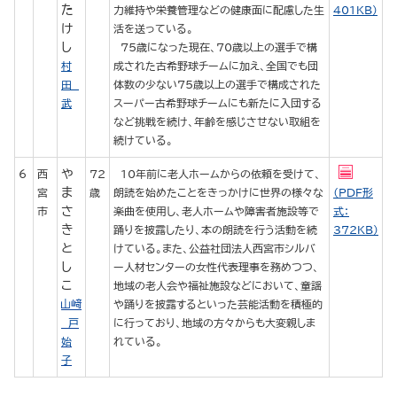
た
力維持や栄養管理などの健康面に配慮した生
401KB）
け
活を送っている。
し
75歳になった現在、70歳以上の選手で構
村
成された古希野球チームに加え、全国でも団
田
体数の少ない75歳以上の選手で構成された
武
スーパー古希野球チームにも新たに入団する
など挑戦を続け、年齢を感じさせない取組を
続けている。
や
6
西
72
10年前に老人ホームからの依頼を受けて、
ま
宮
歳
朗読を始めたことをきっかけに世界の様々な
（PDF形
さ
市
楽曲を使用し、老人ホームや障害者施設等で
式：
き
踊りを披露したり、本の朗読を行う活動を続
372KB）
と
けている。また、公益社団法人西宮市シルバ
し
ー人材センターの女性代表理事を務めつつ、
こ
地域の老人会や福祉施設などにおいて、童謡
や踊りを披露するといった芸能活動を積極的
戸
に行っており、地域の方々からも大変親しま
始
れている。
子