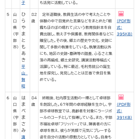
子
も活発に活動している。
ひ
5
山
82
定年退職後、教員生活の中で考えたことや
ら
口
歳
体験の中で目覚めた言葉などをまとめた「朝
（PDF形
や
県
霧もほのぼの晴れて」という教育指針本を自
式：
ま
（宇
費出版し、教え子や保護者、教育関係者などに
395KB）
と
部
贈呈した。その後、郷土の歴史や文化、史跡に
も
市）
関して多数の執筆をしている。執筆活動以外
あ
にも、地区の史跡・墓碑等の踏査、ふるさと集
き
落の再編成、郷土史研究、講演活動等幅広く
平
活躍している。特に最近、毛利秀就公の誕生
山
地を探究し、発見したことは圧巻で衆目を集
智
めている。
昭
は
6
山
84
終戦後、社内厚生活動の一環として卓球部
ま
口
歳
を創設した。67年間の卓球経験を生かし、宇
（PDF形
べ
県
部市卓球教室では、高齢者を対象にラージボ
式：
ま
（宇
ールのコーチとして指導している。また、宇部
391KB）
さ
部
市福祉卓球「フリッパー」では、障害者の方に
み
市）
卓球を教え、彼らが笑顔で元気にプレーする
濱
姿を自分の活動の原動力としている。自身も